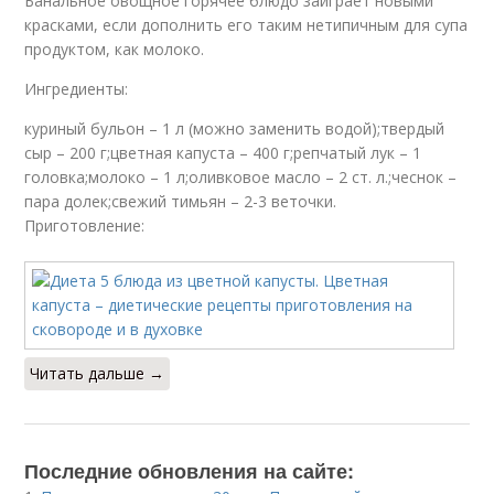
Банальное овощное горячее блюдо заиграет новыми
красками, если дополнить его таким нетипичным для супа
продуктом, как молоко.
Ингредиенты:
куриный бульон – 1 л (можно заменить водой);твердый
сыр – 200 г;цветная капуста – 400 г;репчатый лук – 1
головка;молоко – 1 л;оливковое масло – 2 ст. л.;чеснок –
пара долек;свежий тимьян – 2-3 веточки.
Приготовление:
Читать дальше →
Последние обновления на сайте: