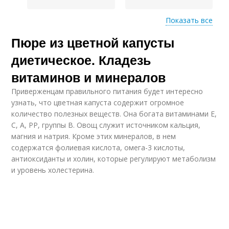
Показать все
Пюре из цветной капусты
Гарнир из цветной
Капусты без масла
капусты
диетическое. Кладезь
витаминов и минералов
Приверженцам правильного питания будет интересно
узнать, что цветная капуста содержит огромное
количество полезных веществ. Она богата витаминами Е,
С, А, РР, группы В. Овощ служит источником кальция,
магния и натрия. Кроме этих минералов, в нем
содержатся фолиевая кислота, омега-3 кислоты,
антиоксиданты и холин, которые регулируют метаболизм
и уровень холестерина.