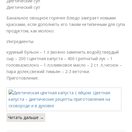
Диетический суп
Диетический суп
Банальное овощное горячее блюдо заиграет новыми
красками, если дополнить его таким нетипичным для супа
продуктом, как молоко.
Ингредиенты:
куриный бульон – 1 л (можно заменить водой);твердый
сыр – 200 г;цветная капуста – 400 г;репчатый лук – 1
головка;молоко – 1 л;оливковое масло – 2 ст. л.;чеснок –
пара долек;свежий тимьян – 2-3 веточки.
Приготовление:
Читать дальше →