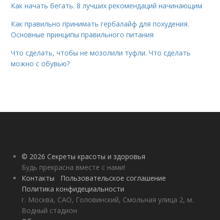
Как начать бегать. 8 лучших рекомендаций начинающим
Как правильно принимать гербалайф для похудения.
Основные принципы правильного питания
Что сделать, чтобы не мозолили туфли. Что сделать
можно с обувью?
© 2026 Секреты красоты и здоровья
Будь прекрасна вместе с нами!
Контакты
Пользовательское соглашение
Политика конфидециальности
г. Москва, САО, Головинский, Смольная улица 2, м.
Водный стадион