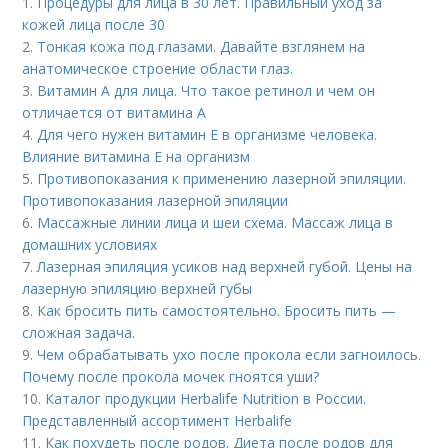
1.
Процедуры для лица в 30 лет. Правильный уход за
кожей лица после 30
2.
Тонкая кожа под глазами. Давайте взглянем на
анатомическое строение области глаз.
3.
Витамин A для лица. Что такое ретинол и чем он
отличается от витамина А
4.
Для чего нужен витамин Е в организме человека.
Влияние витамина E на организм
5.
Противопоказания к применению лазерной эпиляции.
Противопоказания лазерной эпиляции
6.
Массажные линии лица и шеи схема. Массаж лица в
домашних условиях
7.
Лазерная эпиляция усиков над верхней губой. Цены на
лазерную эпиляцию верхней губы
8.
Как бросить пить самостоятельно. Бросить пить —
сложная задача.
9.
Чем обрабатывать ухо после прокола если загноилось.
Почему после прокола мочек гноятся уши?
10.
Каталог продукции Herbalife Nutrition в России.
Представленный ассортимент Herbalife
11.
Как похудеть после родов. Диета после родов для