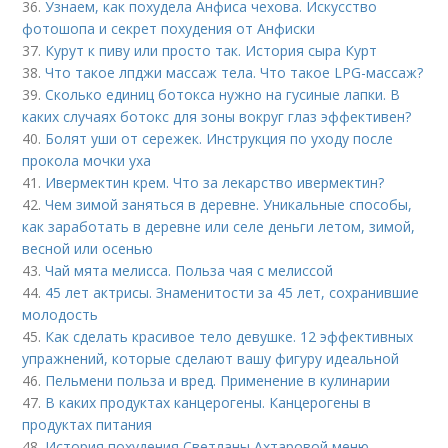
36.
Узнаем, как похудела Анфиса чехова. Искусство
фотошопа и секрет похудения от Анфиски
37.
Курут к пиву или просто так. История сыра Курт
38.
Что такое лпджи массаж тела. Что такое LPG-массаж?
39.
Сколько единиц ботокса нужно на гусиные лапки. В
каких случаях ботокс для зоны вокруг глаз эффективен?
40.
Болят уши от сережек. Инструкция по уходу после
прокола мочки уха
41.
Ивермектин крем. Что за лекарство ивермектин?
42.
Чем зимой заняться в деревне. Уникальные способы,
как заработать в деревне или селе деньги летом, зимой,
весной или осенью
43.
Чай мята мелисса. Польза чая с мелиссой
44.
45 лет актрисы. Знаменитости за 45 лет, сохранившие
молодость
45.
Как сделать красивое тело девушке. 12 эффективных
упражнений, которые сделают вашу фигуру идеальной
46.
Пельмени польза и вред. Применение в кулинарии
47.
В каких продуктах канцерогены. Канцерогены в
продуктах питания
48.
История похудения Светланы Ахтаровой меню.