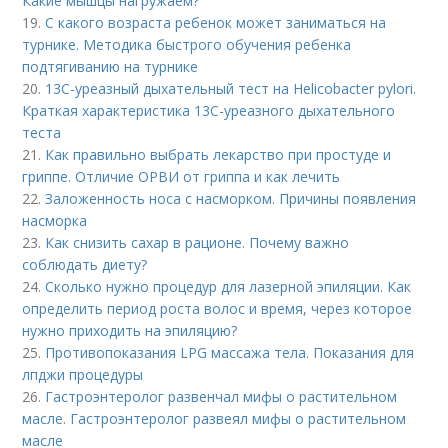
Какие мышцы нагружаем?
19.
С какого возраста ребенок может заниматься на
турнике. Методика быстрого обучения ребенка
подтягиванию на турнике
20.
13С-уреазный дыхательный тест на Helicobacter pylori.
Краткая характеристика 13С-уреазного дыхательного
теста
21.
Как правильно выбрать лекарство при простуде и
гриппе. Отличие ОРВИ от гриппа и как лечить
22.
Заложенность носа с насморком. Причины появления
насморка
23.
Как снизить сахар в рационе. Почему важно
соблюдать диету?
24.
Сколько нужно процедур для лазерной эпиляции. Как
определить период роста волос и время, через которое
нужно приходить на эпиляцию?
25.
Противопоказания LPG массажа тела. Показания для
лпджи процедуры
26.
Гастроэнтеролог развенчал мифы о растительном
масле. Гастроэнтеролог развеял мифы о растительном
масле