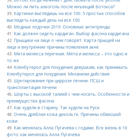
Можно ли пить алкоголь после инъекций Ботокса?
39.
Картинки выглядишь на все 100. 5 простых способов
выглядеть каждый день на все 100
40.
Модные лодочки 2019. Основные антитренды
41.
Как должен сидеть кардиган. Выбор фасона кардигана
42.
Прыщики на лице о чем говорят. Карта прыщей на
лице и внутренние причины появления акне
43.
Мята мелисса перечная. Мята и мелисса – это одно и
то же
44.
Кленбутерол для похудения девушкам, как принимать.
Кленбутерол для похудения. Механизм действия
45.
Шунтирование при циррозе печени. ПСШ и
трансплантация печени
46.
Шорты с высокой талией с чем носить. Особенности и
преимущества фасона
47.
Как худели в старину. Так худели на Руси
48.
Очень дряблая кожа декольте. Причины обвисшей
кожи
49.
Как менялась Алла Пугачева с годами. Вся жизнь в 10
фото: как менялась Алла Пугачева