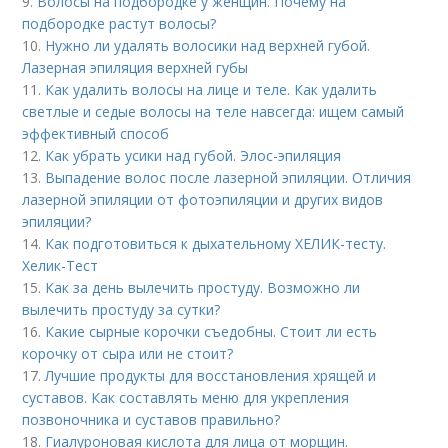
9.
Волосы на подбородке у женщин. Почему на
подбородке растут волосы?
10.
Нужно ли удалять волосики над верхней губой.
Лазерная эпиляция верхней губы
11.
Как удалить волосы на лице и теле. Как удалить
светлые и седые волосы на теле навсегда: ищем самый
эффективный способ
12.
Как убрать усики над губой. Элос-эпиляция
13.
Выпадение волос после лазерной эпиляции. Отличия
лазерной эпиляции от фотоэпиляции и других видов
эпиляции?
14.
Как подготовиться к дыхательному ХЕЛИК-тесту.
Хелик-Тест
15.
Как за день вылечить простуду. Возможно ли
вылечить простуду за сутки?
16.
Какие сырные корочки съедобны. Стоит ли есть
корочку от сыра или не стоит?
17.
Лучшие продукты для восстановления хрящей и
суставов. Как составлять меню для укрепления
позвоночника и суставов правильно?
18.
Гиалуроновая кислота для лица от морщин.