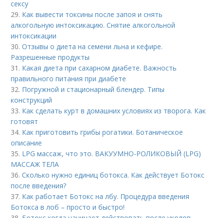
сексу
29.
Как вывести токсины после запоя и снять
алкогольную интоксикацию. Снятие алкогольной
интоксикации
30.
Отзывы о диета на семени льна и кефире.
Разрешенные продукты
31.
Какая диета при сахарном диабете. Важность
правильного питания при диабете
32.
Погружной и стационарный блендер. Типы
конструкций
33.
Как сделать курт в домашних условиях из творога. Как
готовят
34.
Как приготовить грибы рогатики. Ботаническое
описание
35.
LPG массаж, что это. ВАКУУМНО-РОЛИКОВЫЙ (LPG)
МАССАЖ ТЕЛА
36.
Сколько нужно единиц ботокса. Как действует Ботокс
после введения?
37.
Как работает Ботокс на лбу. Процедура введения
Ботокса в лоб – просто и быстро!
38.
Ботокс когда начинает действовать после уколов.