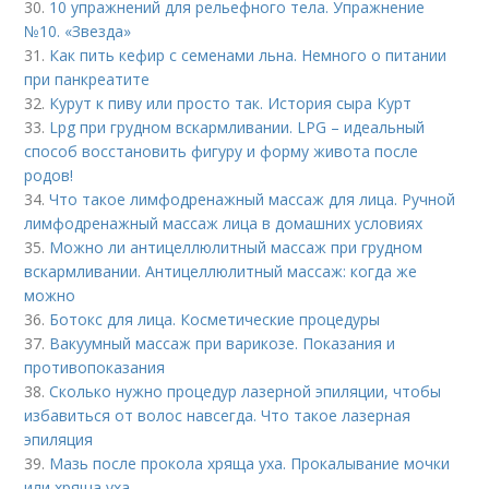
30.
10 упражнений для рельефного тела. Упражнение
№10. «Звезда»
31.
Как пить кефир с семенами льна. Немного о питании
при панкреатите
32.
Курут к пиву или просто так. История сыра Курт
33.
Lpg при грудном вскармливании. LPG – идеальный
способ восстановить фигуру и форму живота после
родов!
34.
Что такое лимфодренажный массаж для лица. Ручной
лимфодренажный массаж лица в домашних условиях
35.
Можно ли антицеллюлитный массаж при грудном
вскармливании. Антицеллюлитный массаж: когда же
можно
36.
Ботокс для лица. Косметические процедуры
37.
Вакуумный массаж при варикозе. Показания и
противопоказания
38.
Сколько нужно процедур лазерной эпиляции, чтобы
избавиться от волос навсегда. Что такое лазерная
эпиляция
39.
Мазь после прокола хряща уха. Прокалывание мочки
или хряща уха