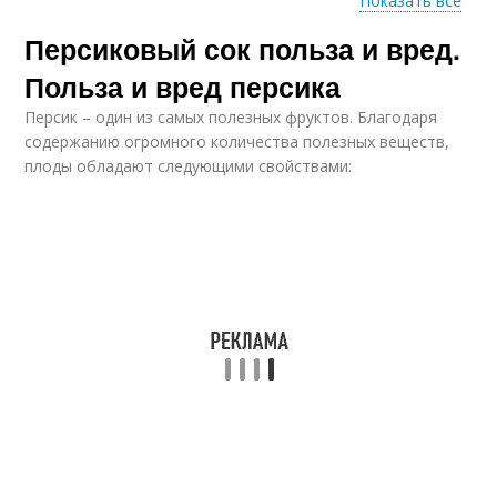
Показать все
Персиковый сок польза и вред.
Сок в домашних
Сок для организма
условиях
Польза и вред персика
Персик – один из самых полезных фруктов. Благодаря
содержанию огромного количества полезных веществ,
плоды обладают следующими свойствами:
Персики для сока
Сок с мякотью