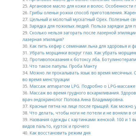
25.
Аргановое масло для кожи и волос. Особенности
26.
Грибы оленьи рожки способ приготовления. Жаре
27.
Цельный и молотый мускатный Орех. Полезные св
28.
Зарядка для пожилых людей. Польза зарядки для 
29.
Сколько нельзя загорать после лазерной эпиляци
лазерная эпиляция?
30.
Как пить кефир с семенами льна для здоровья и ф
31.
Убрать морщинки вокруг глаз. Как убрать морщины
32.
Противопоказания к ботоксу лба. Ботулинотерапи
33.
Что такое папулы. Проба Манту
34.
Можно ли прокалывать язык во время месячных.
во время менструации
35.
Массаж аппаратом LPG. Подробно о LPG-массаже
36.
Массаж во время грудного вскармливания. Здоров
врач-эндокринолог Попова Анна Владимировна.
37.
Красные пятна на лице после прыщей. Как можно 
38.
Что делать, чтобы ноги не потели и не воняли в 
39.
Названия одежды с картинками женской. 100 и 1 
видов пальто, курток и прочего
40.
Как восстановить режим дня