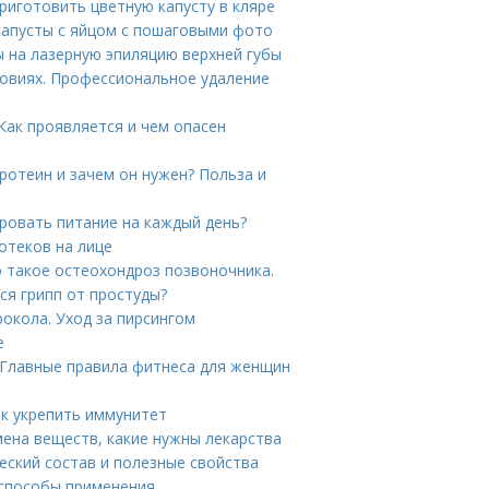
приготовить цветную капусту в кляре
капусты с яйцом с пошаговыми фото
ы на лазерную эпиляцию верхней губы
ловиях. Профессиональное удаление
Как проявляется и чем опасен
ротеин и зачем он нужен? Польза и
ировать питание на каждый день?
отеков на лице
о такое остеохондроз позвоночника.
ся грипп от простуды?
рокола. Уход за пирсингом
е
 Главные правила фитнеса для женщин
к укрепить иммунитет
ена веществ, какие нужны лекарства
еский состав и полезные свойства
 способы применения