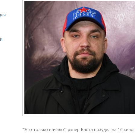
для
и.
"Это только начало": рэпер Баста похудел на 16 кил