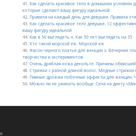
41.
Как сделать красивое тело в домашних условиях 
которые сделают вашу фигуру идеальной
42.
Правила на каждый день для девушки. Правила эт
43.
Как сделать красивое тело девушке. 12 эффектив
вашу фигуру идеальной
44.
Как в 50 выглядеть н. Как 50 лет выглядеть на 35
45.
Кто такой морской еж. Морской еж
46.
Фасон черного платья для женщин з. Вечерние пл
творчества и экспериментов
47.
Очень дряблая кожа декольте. Причины обвисшей
48.
Стрижки с разной длиной волос. Модные стрижки 
49.
Пивные дрожжи побочные эффекты для женщин. 
50.
Можно ли не ужинать вообще. Села на диету «Ми
я