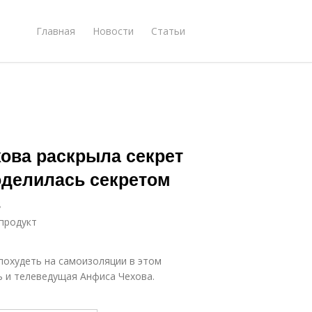
Главная
Новости
Статьи
ова раскрыла секрет
оделилась секретом
в
 продукт
похудеть на самоизоляции в этом
ь и телеведущая Анфиса Чехова.