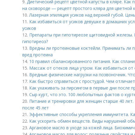
9.
Диетический рецепт цветной капусты в кляре. Как 
на сковороде — рецепт простого кляра для цветной 
10.
Лазерная эпиляция усиков над верхней губой. Цен
11.
Как избавиться от усиков девушке в домашних ус
усиков
12.
Препараты при гипотиреозе щитовидной железы. 
гипотиреоз?
13.
Вредны ли протеиновые коктейли. Принимать ли п
вред протеина
14.
10 правил сбалансированного питания. Как сплан
15.
Массаж от отеков лица утром. Как избавиться от 
16.
Вредные физические нагрузки на позвоночник. Чт
17.
Как быстро справиться с простудой. Чем отличает
18.
Как ухаживать за пирсингом в первые дни после п
19.
Сыр курт, что это. 100 любопытных фактов о курт
20.
Питание и тренировки для женщин старше 40 лет.
после 45 лет
21.
Эффективные способы укрепления иммунитета. Ка
22.
Как ускорить обмен веществ. Виды нарушений обм
23.
Аргановое масло в уходе за кожей лица. Биохимич
24.
Аргановое масло для волос: полезные свойства и