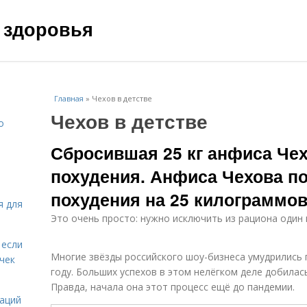
 здоровья
Главная
»
Чехов в детстве
Чехов в детстве
о
Сбросившая 25 кг анфиса Чех
похудения. Анфиса Чехова п
похудения на 25 килограммо
я для
Это очень просто: нужно исключить из рациона один
 если
Многие звёзды российского шоу-бизнеса умудрились 
чек
году. Больших успехов в этом нелёгком деле добилас
Правда, начала она этот процесс ещё до пандемии.
даций