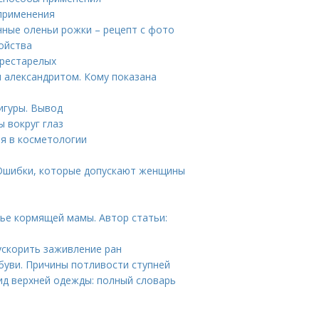
 применения
нные оленьи рожки – рецепт с фото
ойства
престарелых
и александритом. Кому показана
игуры. Вывод
 вокруг глаз
я в косметологии
 Ошибки, которые допускают женщины
ье кормящей мамы. Автор статьи:
ускорить заживление ран
обуви. Причины потливости ступней
вид верхней одежды: полный словарь