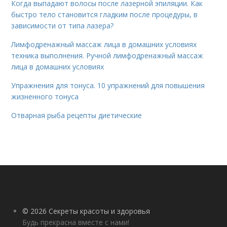
Когда выпадают волосы после лазерной эпиляции. Как
быстро тело становится гладким после процедуры, в
зависимости от типа лазера?
Лимфодренажный массаж лица в домашних условиях
техника выполнения. Ручной лимфодренажный массаж
лица в домашних условиях
Упражнения для тонуса. 10 упражнений для повышения
жизненного тонуса
Отварная рыба рецепты диетические
© 2026 Секреты красоты и здоровья
Будь прекрасна вместе с нами!