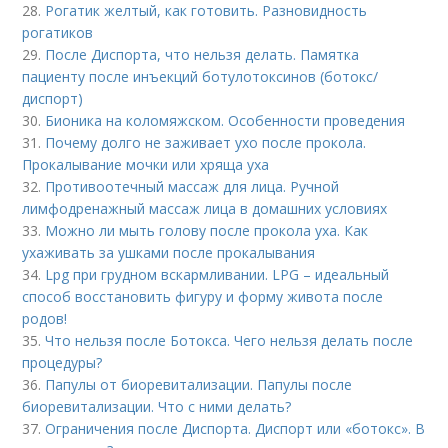
28.
Рогатик желтый, как готовить. Разновидность
рогатиков
29.
После Диспорта, что нельзя делать. Памятка
пациенту после инъекций ботулотоксинов (ботокс/
диспорт)
30.
Бионика на коломяжском. Особенности проведения
31.
Почему долго не заживает ухо после прокола.
Прокалывание мочки или хряща уха
32.
Противоотечный массаж для лица. Ручной
лимфодренажный массаж лица в домашних условиях
33.
Можно ли мыть голову после прокола уха. Как
ухаживать за ушками после прокалывания
34.
Lpg при грудном вскармливании. LPG – идеальный
способ восстановить фигуру и форму живота после
родов!
35.
Что нельзя после Ботокса. Чего нельзя делать после
процедуры?
36.
Папулы от биоревитализации. Папулы после
биоревитализации. Что с ними делать?
37.
Ограничения после Диспорта. Диспорт или «ботокс». В