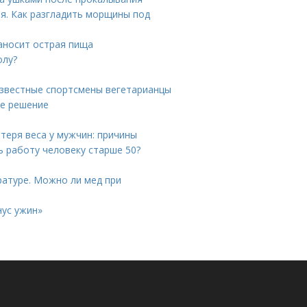
ия. Как разгладить морщины под
наносит острая пища
олу?
 известные спортсмены вегетарианцы
ое решение
теря веса у мужчин: причины
ь работу человеку старше 50?
ратуре. Можно ли мед при
нус ужин»