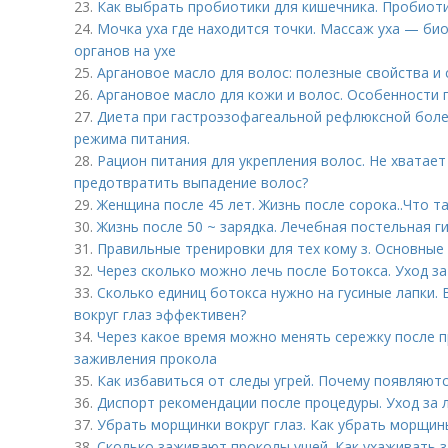
23.
Как выбрать пробиотики для кишечника. Пробиот
24.
Мочка уха где находится точки. Массаж уха — би
органов на ухе
25.
Аргановое масло для волос: полезные свойства и
26.
Аргановое масло для кожи и волос. Особенности
27.
Диета при гастроэзофагеальной рефлюксной боле
режима питания.
28.
Рацион питания для укрепления волос. Не хватает
предотвратить выпадение волос?
29.
Женщина после 45 лет. Жизнь после сорока..Что т
30.
Жизнь после 50 ~ зарядка. Лечебная постельная г
31.
Правильные тренировки для тех кому з. Основные
32.
Через сколько можно лечь после Ботокса. Уход з
33.
Сколько единиц ботокса нужно на гусиные лапки. 
вокруг глаз эффективен?
34.
Через какое время можно менять сережку после п
заживления прокола
35.
Как избавиться от следы угрей. Почему появляют
36.
Диспорт рекомендации после процедуры. Уход за 
37.
Убрать морщинки вокруг глаз. Как убрать морщины
38.
Сколько заживают проколы ушей. Как ухаживать 