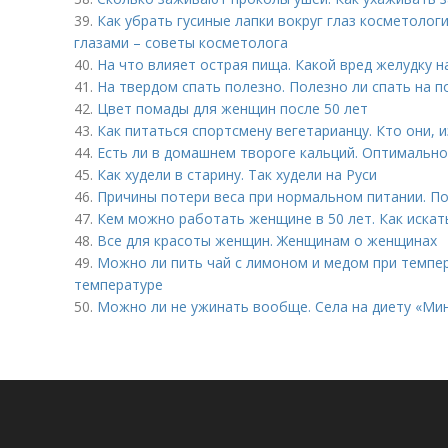
39.
Как убрать гусиные лапки вокруг глаз косметолог
глазами – советы косметолога
40.
На что влияет острая пища. Какой вред желудку 
41.
На твердом спать полезно. Полезно ли спать на п
42.
Цвет помады для женщин после 50 лет
43.
Как питаться спортсмену вегетарианцу. Кто они,
44.
Есть ли в домашнем твороге кальций. Оптимальн
45.
Как худели в старину. Так худели на Руси
46.
Причины потери веса при нормальном питании. По
47.
Кем можно работать женщине в 50 лет. Как искат
48.
Все для красоты женщин. Женщинам о женщинах
49.
Можно ли пить чай с лимоном и медом при темпе
температуре
50.
Можно ли не ужинать вообще. Села на диету «Ми