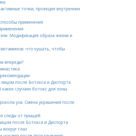
ики
оактивные точки, проекция внутренних
 способы применения
 применения
зни. Модификация образа жизни и
 витаминов: что кушать, чтобы
ам впереди?
имнастика
 рекомендации
а лицом после Ботокса и Диспорта
В каких случаях ботокс для зоны
рокола уха. Смена украшения после
ся следы от прыщей
лицом после Ботокса и Диспорта
 вокруг глаз
за ушками после прокалывания