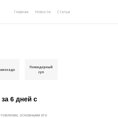
Главная
Новости
Статьи
Помидорный
с авокадо
суп
за 6 дней с
отовлении, основными его