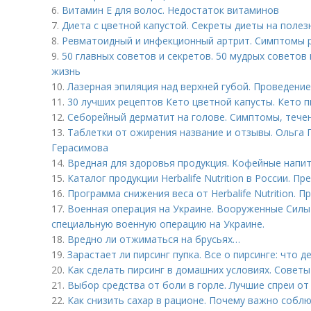
6.
Витамин Е для волос. Недостаток витаминов
7.
Диета с цветной капустой. Секреты диеты на поле
8.
Ревматоидный и инфекционный артрит. Симптомы 
9.
50 главных советов и секретов. 50 мудрых советов
жизнь
10.
Лазерная эпиляция над верхней губой. Проведени
11.
30 лучших рецептов Кето цветной капусты. Кето п
12.
Себорейный дерматит на голове. Cимптомы, тече
13.
Таблетки от ожирения название и отзывы. Ольга Г
Герасимова
14.
Вредная для здоровья продукция. Кофейные напи
15.
Каталог продукции Herbalife Nutrition в России. П
16.
Программа снижения веса от Herbalife Nutrition. 
17.
Военная операция на Украине. Вооруженные Сил
специальную военную операцию на Украине.
18.
Вредно ли отжиматься на брусьях…
19.
Зарастает ли пирсинг пупка. Все о пирсинге: что д
20.
Как сделать пирсинг в домашних условиях. Советы
21.
Выбор средства от боли в горле. Лучшие спреи от
22.
Как снизить сахар в рационе. Почему важно соблю