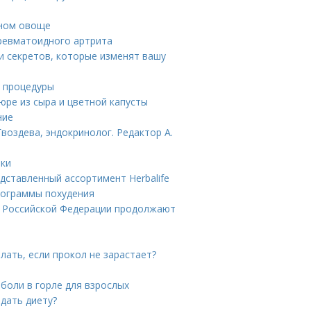
зном овоще
ревматоидного артрита
 и секретов, которые изменят вашу
е процедуры
юре из сыра и цветной капусты
ние
воздева, эндокринолог. Редактор А.
тки
редставленный ассортимент Herbalife
Программы похудения
ы Российской Федерации продолжают
елать, если прокол не зарастает?
 боли в горле для взрослых
дать диету?