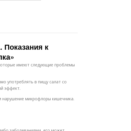
. Показания к
лка»
 которые имеют следующие проблемы
мо употреблять в пищу салат со
ый эффект.
и нарушение микрофлоры кишечника.
либо заболеваниями, его может