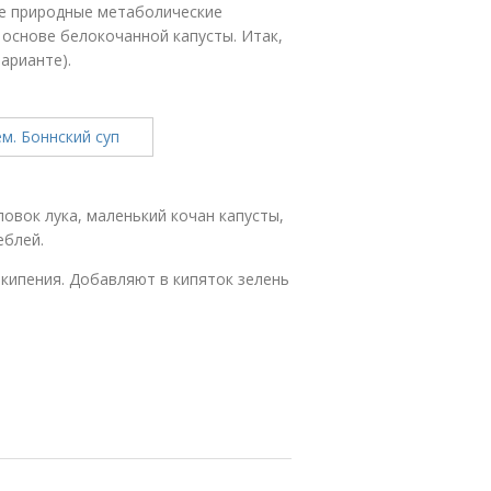
ые природные метаболические
основе белокочанной капусты. Итак,
варианте).
ловок лука, маленький кочан капусты,
еблей.
кипения. Добавляют в кипяток зелень