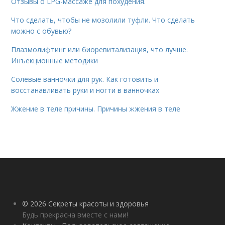
Отзывы о LPG-массаже для похудения.
Что сделать, чтобы не мозолили туфли. Что сделать
можно с обувью?
Плазмолифтинг или биоревитализация, что лучше.
Инъекционные методики
Солевые ванночки для рук. Как готовить и
восстанавливать руки и ногти в ванночках
Жжение в теле причины. Причины жжения в теле
© 2026 Секреты красоты и здоровья
Будь прекрасна вместе с нами!