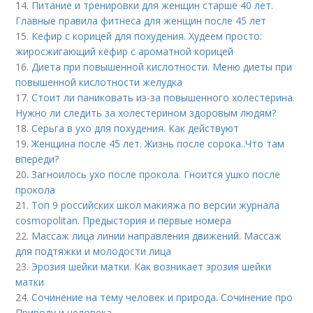
14.
Питание и тренировки для женщин старше 40 лет.
Главные правила фитнеса для женщин после 45 лет
15.
Кефир с корицей для похудения. Худеем просто:
жиросжигающий кефир с ароматной корицей
16.
Диета при повышенной кислотности. Меню диеты при
повышенной кислотности желудка
17.
Стоит ли паниковать из-за повышенного холестерина.
Нужно ли следить за холестерином здоровым людям?
18.
Серьга в ухо для похудения. Как действуют
19.
Женщина после 45 лет. Жизнь после сорока..Что там
впереди?
20.
Загноилось ухо после прокола. Гноится ушко после
прокола
21.
Топ 9 российских школ макияжа по версии журнала
cosmopolitan. Предыстория и первые номера
22.
Массаж лица линии направления движений. Массаж
для подтяжки и молодости лица
23.
Эрозия шейки матки. Как возникает эрозия шейки
матки
24.
Сочинение на тему человек и природа. Сочинение про
Природу и человека