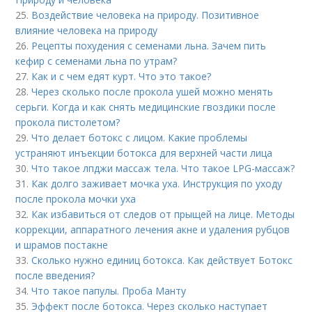
25.
Воздействие человека на природу. Позитивное
влияние человека на природу
26.
Рецепты похудения с семенами льна. Зачем пить
кефир с семенами льна по утрам?
27.
Как и с чем едят курт. Что это такое?
28.
Через сколько после прокола ушей можно менять
серьги. Когда и как снять медицинские гвоздики после
прокола пистолетом?
29.
Что делает ботокс с лицом. Какие проблемы
устраняют инъекции ботокса для верхней части лица
30.
Что такое лпджи массаж тела. Что такое LPG-массаж?
31.
Как долго заживает мочка уха. Инструкция по уходу
после прокола мочки уха
32.
Как избавиться от следов от прыщей на лице. Методы
коррекции, аппаратного лечения акне и удаления рубцов
и шрамов постакне
33.
Сколько нужно единиц ботокса. Как действует Ботокс
после введения?
34.
Что такое папулы. Проба Манту
35.
Эффект после ботокса. Через сколько наступает