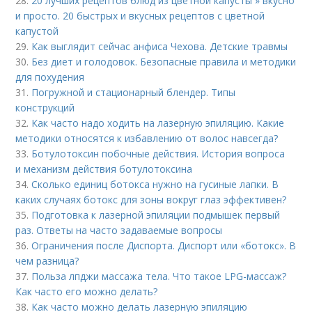
28.
20 лучших рецептов блюд из цветной капусты » вкусно
и просто. 20 быстрых и вкусных рецептов с цветной
капустой
29.
Как выглядит сейчас анфиса Чехова. Детские травмы
30.
Без диет и голодовок. Безопасные правила и методики
для похудения
31.
Погружной и стационарный блендер. Типы
конструкций
32.
Как часто надо ходить на лазерную эпиляцию. Какие
методики относятся к избавлению от волос навсегда?
33.
Ботулотоксин побочные действия. История вопроса
и механизм действия ботулотоксина
34.
Сколько единиц ботокса нужно на гусиные лапки. В
каких случаях ботокс для зоны вокруг глаз эффективен?
35.
Подготовка к лазерной эпиляции подмышек первый
раз. Ответы на часто задаваемые вопросы
36.
Ограничения после Диспорта. Диспорт или «ботокс». В
чем разница?
37.
Польза лпджи массажа тела. Что такое LPG-массаж?
Как часто его можно делать?
38.
Как часто можно делать лазерную эпиляцию