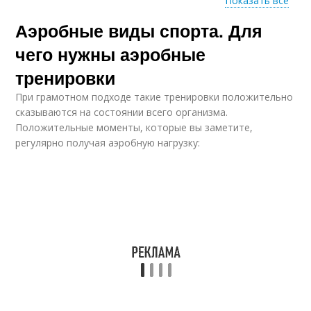
Показать все
Аэробные виды спорта. Для
Тренировки для
Аэробное
развития
энергообеспечение
чего нужны аэробные
тренировки
При грамотном подходе такие тренировки положительно
Аэробная нагрузка
Аэробные упражнения
сказываются на состоянии всего организма.
Положительные моменты, которые вы заметите,
регулярно получая аэробную нагрузку:
Показания к
аэробным
тренировкам