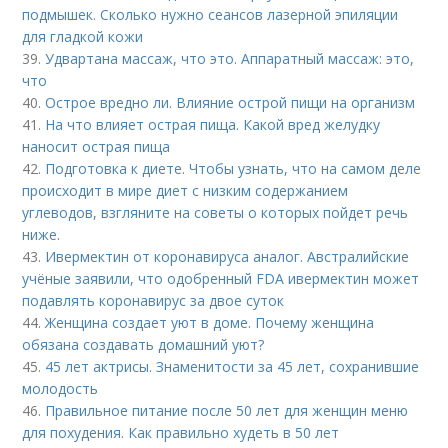
подмышек. Сколько нужно сеансов лазерной эпиляции
для гладкой кожи
39.
Удвартана массаж, что это. Аппаратный массаж: это,
что
40.
Острое вредно ли. Влияние острой пищи на организм
41.
На что влияет острая пища. Какой вред желудку
наносит острая пища
42.
Подготовка к диете. Чтобы узнать, что на самом деле
происходит в мире диет с низким содержанием
углеводов, взгляните на советы о которых пойдет речь
ниже.
43.
Ивермектин от коронавируса аналог. Австралийские
учёные заявили, что одобренный FDA ивермектин может
подавлять коронавирус за двое суток
44.
Женщина создает уют в доме. Почему женщина
обязана создавать домашний уют?
45.
45 лет актрисы. Знаменитости за 45 лет, сохранившие
молодость
46.
Правильное питание после 50 лет для женщин меню
для похудения. Как правильно худеть в 50 лет