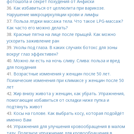
фотошопа и секрет похудения от Анфиски
36.
Как избавиться от целлюлита при варикозе.
Нарушение микроциркуляции крови и лимфы
37.
Польза лпджи массажа тела. Что такое LPG-массаж?
Как часто его можно делать?
38.
Красные пятна на лице после прыщей. Как можно
ускорить заживление ран
39.
Уколы под глаза. В каких случаях ботокс для зоны
вокруг глаз эффективен?
40.
Можно ли есть на ночь сливу. Слива: польза и вред
для похудения
41.
Возрастные изменения у женщин после 50 лет.
Психические изменения при климаксе у женщин после 50
лет
42.
Жир внизу живота у женщин, как убрать. Упражнения,
помогающие избавиться от складки ниже пупка и
подтянуть живот
43.
Косы на голове. Как выбрать косу, которая подойдёт
именно Вам
44.
Упражнения для улучшения кровообращения в малом
тазу. Полезное упражнение для кровообращения в