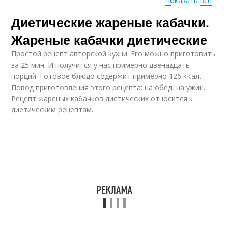
Показать все
Диетические жареные кабачки.
Диетические
Кабачки на сковороде
кабачки
Жареные кабачки диетические
Простой рецепт авторской кухни. Его можно приготовить
за 25 мин. И получится у нас примерно двенадцать
порций. Готовое блюдо содержит примерно 126 кКал.
Кабачки с творогом
Кабачки без муки
Повод приготовления этого рецепта: на обед, на ужин.
Рецепт жареных кабачков диетических относится к
диетическим рецептам.
Кабачки в кулинарии