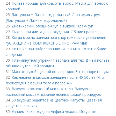
24.
Польза корицы для красоты волос. Маска для волос с
корицей
25.
Лактулоза + Лигнин гидролизный. Лактофильтрум
(Лактулоза + Лигнин гидролизный)
26.
Диетический овощной суп с тыквой. Крем-суп
27.
Тыквенная диета для похудения. Общие правила
28.
Когда можно заниматься спортом после увеличения
губ. АКЦИИ на КОМПЛЕКСНЫЕ ПРОГРАММЫ!!!
29.
Питание при заболеваниях кишечника. Колит: общие
сведения
30.
Пятиминутная утренняя зарядка для тех. В чем польза
обычной утренней зарядки
31.
Массаж сухой щеткой после родов. Что говорит наука
32.
Как накачать мышцы женщине после 40-50 лет. Что
происходит с вашим телом после 40?
33.
Вакуумно роликовый массаж тела. Вакуумно-
роликовый массаж: важные нюансы самой процедуры
34.
50 вкусных рецептов из цветной капусты. Цветная
капуста в сливках
35.
Узнаем, как похудела Анфиса чехова. Искусство