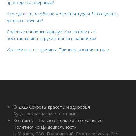
проводится операция?
Что сделать, чтобы не мозолили туфли. Что сделать
можно с обувью?
Солевые ванночки для рук. Как готовить и
восстанавливать руки и ногти в ванночках
Жжение в теле причины. Причины жжения в теле
© 2026 Секреты красоты и здоровья
Будь прекрасна вместе с нами!
Контакты
Пользовательское соглашение
Политика конфидециальности
г. Москва, САО, Головинский, Смольная улица 2, м.