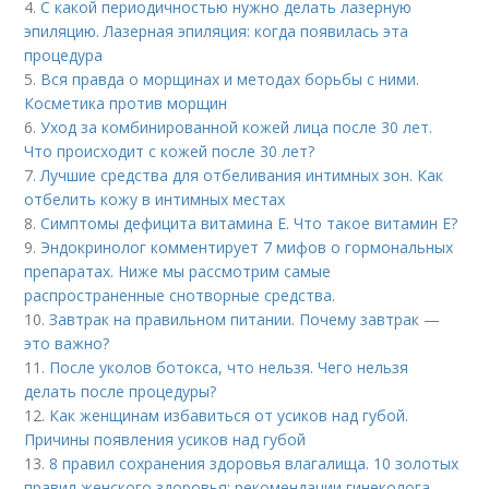
4.
С какой периодичностью нужно делать лазерную
эпиляцию. Лазерная эпиляция: когда появилась эта
процедура
5.
Вся правда о морщинах и методах борьбы с ними.
Косметика против морщин
6.
Уход за комбинированной кожей лица после 30 лет.
Что происходит с кожей после 30 лет?
7.
Лучшие средства для отбеливания интимных зон. Как
отбелить кожу в интимных местах
8.
Симптомы дефицита витамина E. Что такое витамин Е?
9.
Эндокринолог комментирует 7 мифов о гормональных
препаратах. Ниже мы рассмотрим самые
распространенные снотворные средства.
10.
Завтрак на правильном питании. Почему завтрак —
это важно?
11.
После уколов ботокса, что нельзя. Чего нельзя
делать после процедуры?
12.
Как женщинам избавиться от усиков над губой.
Причины появления усиков над губой
13.
8 правил сохранения здоровья влагалища. 10 золотых
правил женского здоровья: рекомендации гинеколога