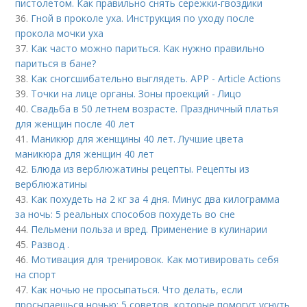
пистолетом. Как правильно снять сережки-гвоздики
36.
Гной в проколе уха. Инструкция по уходу после
прокола мочки уха
37.
Как часто можно париться. Как нужно правильно
париться в бане?
38.
Как сногсшибательно выглядеть. APP - Article Actions
39.
Точки на лице органы. Зоны проекций - Лицо
40.
Свадьба в 50 летнем возрасте. Праздничный платья
для женщин после 40 лет
41.
Маникюр для женщины 40 лет. Лучшие цвета
маникюра для женщин 40 лет
42.
Блюда из верблюжатины рецепты. Рецепты из
верблюжатины
43.
Как похудеть на 2 кг за 4 дня. Минус два килограмма
за ночь: 5 реальных способов похудеть во сне
44.
Пельмени польза и вред. Применение в кулинарии
45.
Развод .
46.
Мотивация для тренировок. Как мотивировать себя
на спорт
47.
Как ночью не просыпаться. Что делать, если
просыпаешься ночью: 5 советов, которые помогут уснуть