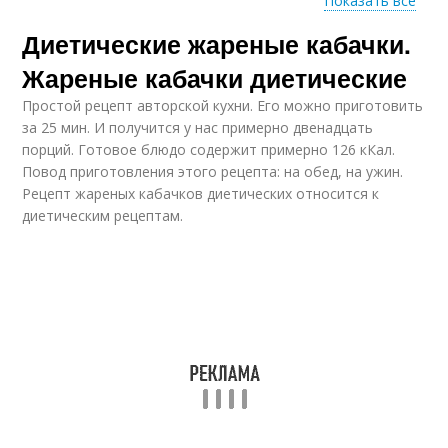
Показать все
Диетические жареные кабачки.
Диетические
Кабачки на сковороде
кабачки
Жареные кабачки диетические
Простой рецепт авторской кухни. Его можно приготовить
за 25 мин. И получится у нас примерно двенадцать
порций. Готовое блюдо содержит примерно 126 кКал.
Кабачки с творогом
Кабачки в кулинарии
Повод приготовления этого рецепта: на обед, на ужин.
Рецепт жареных кабачков диетических относится к
диетическим рецептам.
Жареный кабачок