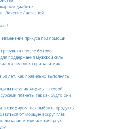
войства
ахарном диабете
и.. Лечение Лактазной
оза?
. Изменение прикуса при помощи
н результат после ботокса
 для поддержания мужской силы
жилого человека при занятиях
 50 лет. Как правильно выполнять
инципы питания Анфисы Чеховой
сурсами планеты так как будто они
ьна с кефиром. Как выбрать продукты
бавиться от морщин вокруг глаз
окалывание мочки или хряща уха
уру