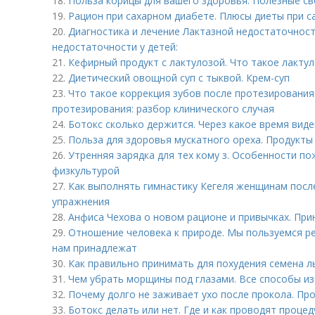
18.
Польза корицы для вашего здоровья. Полезные с
19.
Рацион при сахарном диабете. Плюсы диеты при с
20.
Диагностика и лечение Лактазной недостаточност
недостаточности у детей:
21.
Кефирный продукт с лактулозой. Что такое лактул
22.
Диетический овощной суп с тыквой. Крем-суп
23.
Что такое коррекция зубов после протезирования
протезирования: разбор клинического случая
24.
Ботокс сколько держится. Через какое время виде
25.
Польза для здоровья мускатного ореха. Продукты
26.
Утренняя зарядка для тех кому з. Особенности по
физкультурой
27.
Как выполнять гимнастику Кегеля женщинам после
упражнения
28.
Анфиса Чехова о новом рационе и привычках. Пр
29.
Отношение человека к природе. Мы пользуемся ре
нам принадлежат
30.
Как правильно принимать для похудения семена л
31.
Чем убрать морщины под глазами. Все способы из
32.
Почему долго не заживает ухо после прокола. Пр
33.
Ботокс делать или нет. Где и как проводят процед