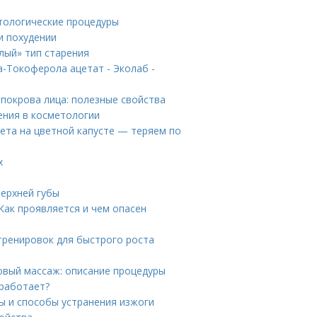
етологические процедуры
и похудении
лый» тип старения
-Токоферола ацетат - Эколаб -
 покрова лица: полезные свойства
ения в косметологии
иета на цветной капусте — теряем по
х
верхней губы
Как проявляется и чем опасен
тренировок для быстрого роста
овый массаж: описание процедуры
 работает?
ы и способы устранения изжоги