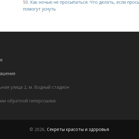
50.
Как ночью не просыпаться. Что делать, если прос
помогут уснуть
я
лашение
ьная улица 2, м. Водный стадион
ии обратной гиперссылки.
© 2026,
Секреты красоты и здоровья
.