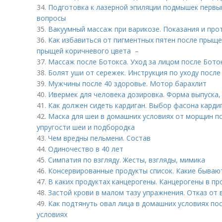
34.
Подготовка к лазерной эпиляции подмышек первый
вопросы
35.
Вакуумный массаж при варикозе. Показания и про
36.
Как избавиться от пигментных пятен после прыщей
прыщей коричневого цвета –
37.
Массаж после Ботокса. Уход за лицом после Бото
38.
Болят уши от сережек. Инструкция по уходу после
39.
Мужчины после 40 здоровье. Мотор барахлит
40.
Ивермек для человека дозировка. Форма выпуска, 
41.
Как должен сидеть кардиган. Выбор фасона карди
42.
Маска для шеи в домашних условиях от морщин по
упругости шеи и подбородка
43.
Чем вредны пельмени. Состав
44.
Одиночество в 40 лет
45.
Симпатия по взгляду. Жесты, взгляды, мимика
46.
Консервированные продукты список. Какие бываю
47.
В каких продуктах канцерогены. Канцерогены в пр
48.
Застой крови в малом тазу упражнения. Отказ от
49.
Как подтянуть овал лица в домашних условиях по
условиях