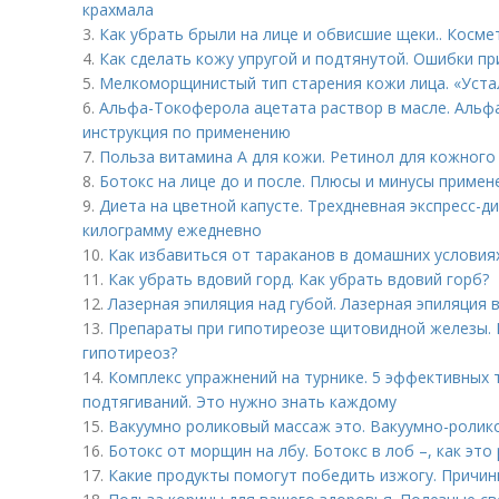
крахмала
3.
Как убрать брыли на лице и обвисшие щеки.. Косм
4.
Как сделать кожу упругой и подтянутой. Ошибки пр
5.
Мелкоморщинистый тип старения кожи лица. «Уста
6.
Альфа-Токоферола ацетата раствор в масле. Альфа
инструкция по применению
7.
Польза витамина А для кожи. Ретинол для кожного
8.
Ботокс на лице до и после. Плюсы и минусы примен
9.
Диета на цветной капусте. Трехдневная экспресс-д
килограмму ежедневно
10.
Как избавиться от тараканов в домашних условия
11.
Как убрать вдовий горд. Как убрать вдовий горб?
12.
Лазерная эпиляция над губой. Лазерная эпиляция 
13.
Препараты при гипотиреозе щитовидной железы. 
гипотиреоз?
14.
Комплекс упражнений на турнике. 5 эффективных 
подтягиваний. Это нужно знать каждому
15.
Вакуумно роликовый массаж это. Вакуумно-ролик
16.
Ботокс от морщин на лбу. Ботокс в лоб –, как это
17.
Какие продукты помогут победить изжогу. Причин