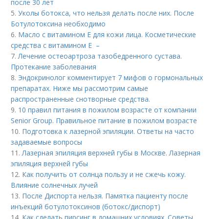
после 30 лет
5.
Уколы ботокса, что нельзя делать после них. После
Ботулотоксина необходимо
6.
Масло с витамином Е для кожи лица. Косметические
средства с витамином Е –
7.
Лечение остеоартроза тазобедренного сустава.
Протекание заболевания
8.
Эндокринолог комментирует 7 мифов о гормональных
препаратах. Ниже мы рассмотрим самые
распространенные снотворные средства.
9.
10 правил питания в пожилом возрасте от компании
Senior Group. Правильное питание в пожилом возрасте
10.
Подготовка к лазерной эпиляции. Ответы на часто
задаваемые вопросы
11.
Лазерная эпиляция верхней губы в Москве. Лазерная
эпиляция верхней губы
12.
Как получить от солнца пользу и не сжечь кожу.
Влияние солнечных лучей
13.
После Диспорта нельзя. Памятка пациенту после
инъекций ботулотоксинов (ботокс/диспорт)
14.
Как сделать пирсинг в домашних условиях. Советы