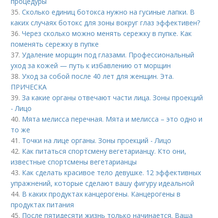
процедуры
35.
Сколько единиц ботокса нужно на гусиные лапки. В
каких случаях ботокс для зоны вокруг глаз эффективен?
36.
Через сколько можно менять сережку в пупке. Как
поменять сережку в пупке
37.
Удаление морщин под глазами. Профессиональный
уход за кожей — путь к избавлению от морщин
38.
Уход за собой после 40 лет для женщин. Эта.
ПРИЧЕСКА
39.
За какие органы отвечают части лица. Зоны проекций
- Лицо
40.
Мята мелисса перечная. Мята и мелисса – это одно и
то же
41.
Точки на лице органы. Зоны проекций - Лицо
42.
Как питаться спортсмену вегетарианцу. Кто они,
известные спортсмены вегетарианцы
43.
Как сделать красивое тело девушке. 12 эффективных
упражнений, которые сделают вашу фигуру идеальной
44.
В каких продуктах канцерогены. Канцерогены в
продуктах питания
45.
После пятидесяти жизнь только начинается. Ваша