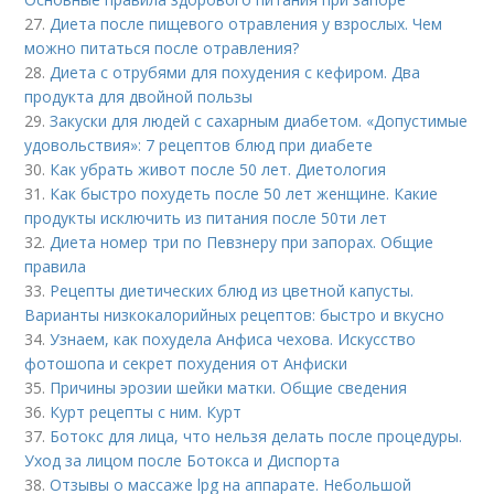
27.
Диета после пищевого отравления у взрослых. Чем
можно питаться после отравления?
28.
Диета с отрубями для похудения с кефиром. Два
продукта для двойной пользы
29.
Закуски для людей с сахарным диабетом. «Допустимые
удовольствия»: 7 рецептов блюд при диабете
30.
Как убрать живот после 50 лет. Диетология
31.
Как быстро похудеть после 50 лет женщине. Какие
продукты исключить из питания после 50ти лет
32.
Диета номер три по Певзнеру при запорах. Общие
правила
33.
Рецепты диетических блюд из цветной капусты.
Варианты низкокалорийных рецептов: быстро и вкусно
34.
Узнаем, как похудела Анфиса чехова. Искусство
фотошопа и секрет похудения от Анфиски
35.
Причины эрозии шейки матки. Общие сведения
36.
Курт рецепты с ним. Курт
37.
Ботокс для лица, что нельзя делать после процедуры.
Уход за лицом после Ботокса и Диспорта
38.
Отзывы о массаже lpg на аппарате. Небольшой