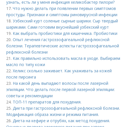
узнать, есть ли у меня инфекция хеликобактер пилори?
17.
Что нужно делать при появлении первых симптомов
простуды. Признаки и симптомы риновирусной инфекции
18.
Узбекский курт соленые сырные шарики. Сыр твердый
шариками. Сами готовим вкуснейший узбекский курт
19.
Как выбрать пробиотики для кишечника. Пробиотики
20.
Опыт лечения гастроэзофагеальной рефлюксной
болезни. Терапевтические аспекты гастроэзофагеальной
рефлюксной болезни
21.
Как правильно использовать масла в уходе. Выбираем
масло по типу кожи
22.
Хеликс сколько заживает. Как ухаживать за кожей
после пирсинга
23.
На какой день выпадают волосы после лазерной
эпиляции. Что делать после первой лазерной эпиляции:
советы и рекомендации
24.
ТОП-11 препаратов для похудения.
25.
Диета при гастроэзофагеальной рефлюксной болезни.
Модификация образа жизни и режима питания.
26.
Диета на кефире и отрубях, как метод похудения.
Основные правила здорового питания при запоре