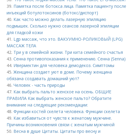
39.
Памятка после ботокса лица. Памятка пациенту после
инъекций ботулотоксинов (ботокс/диспорт)
40.
Как часто можно делать лазерную эпиляцию
подмышек. Сколько нужно сеансов лазерной эпиляции
для гладкой кожи
41.
Lgp массаж, что это. ВАКУУМНО-РОЛИКОВЫЙ (LPG)
МАССАЖ ТЕЛА
42.
Три у в семейной жизни. Три кита семейного счастья
43.
Сенна противопоказания к применению. Сенна (Senna)
44.
Ивермектин для человека демодекоз. Симптомы
45.
Женщина создает уют в доме. Почему женщина
обязана создавать домашний уют?
46.
Человек - часть природы
47.
Как выбрать пальто женское на осень. ОБЩИЕ
ПРАВИЛА Как выбрать женское пальто? Обратите
внимание на следующие рекомендации:
48.
Функции костей скелета человека. Функции скелета
49.
Как избавиться от чувств к женатому мужчине.
Причины возникновения связи с женатым мужчиной
50.
Весна в душе Цитаты. Цитаты про весну и