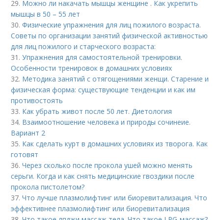
29.
Можно ли накачать мышцы женщине . Как укрепить
мышцы в 50 – 55 лет
30.
Физические упражнения для лиц пожилого возраста.
Советы по организации занятий физической активностью
для лиц пожилого и старческого возраста:
31.
Упражнения для самостоятельной тренировки.
Особенности тренировок в домашних условиях
32.
Методика занятий с отягощениями женщи. Старение и
физическая форма: существующие тенденции и как им
противостоять
33.
Как убрать живот после 50 лет. Диетология
34.
Взаимоотношение человека и природы сочинеие.
Вариант 2
35.
Как сделать курт в домашних условиях из творога. Как
готовят
36.
Через сколько после прокола ушей можно менять
серьги. Когда и как снять медицинские гвоздики после
прокола пистолетом?
37.
Что лучше плазмолифтинг или биоревитализация. Что
эффективнее плазмолифтинг или биоревитализация
38.
Что такое лпджи массаж тела. Что такое LPG-массаж?