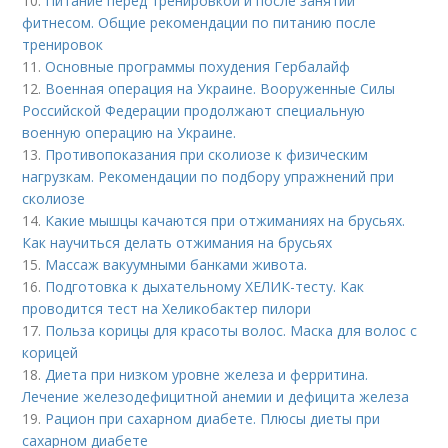
10.
Питание перед тренировкой и после занятий
фитнесом. Общие рекомендации по питанию после
тренировок
11.
Основные программы похудения Гербалайф
12.
Военная операция на Украине. Вооруженные Силы
Российской Федерации продолжают специальную
военную операцию на Украине.
13.
Противопоказания при сколиозе к физическим
нагрузкам. Рекомендации по подбору упражнений при
сколиозе
14.
Какие мышцы качаются при отжиманиях на брусьях.
Как научиться делать отжимания на брусьях
15.
Массаж вакуумными банками живота.
16.
Подготовка к дыхательному ХЕЛИК-тесту. Как
проводится тест на Хеликобактер пилори
17.
Польза корицы для красоты волос. Маска для волос с
корицей
18.
Диета при низком уровне железа и ферритина.
Лечение железодефицитной анемии и дефицита железа
19.
Рацион при сахарном диабете. Плюсы диеты при
сахарном диабете