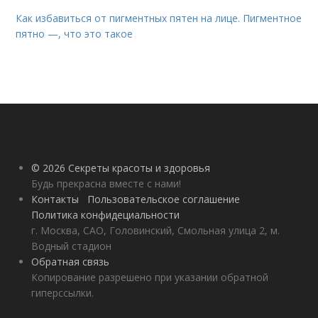
Как избавиться от пигментных пятен на лице. Пигментное
пятно —, что это такое
© 2026 Секреты красоты и здоровья
Будь прекрасна вместе с нами!
Контакты
Пользовательское соглашение
Политика конфидециальности
г. Москва, САО, Головинский, Смольная улица 2, м.
Водный стадион
Обратная связь
Копирование разрешено при указании обратной
гиперссылки.