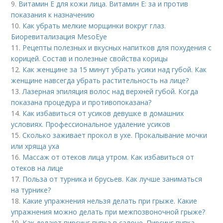
9.
Витамин E для кожи лица. Витамин Е: за и против
показания к назначению
10.
Как убрать мелкие морщинки вокруг глаз.
Биоревитализация MesoEye
11.
Рецепты полезных и вкусных напитков для похудения с
корицей. Состав и полезные свойства корицы
12.
Как женщине за 15 минут убрать усики над губой. Как
женщине навсегда убрать растительность на лице?
13.
Лазерная эпиляция волос над верхней губой. Когда
показана процедура и противопоказана?
14.
Как избавиться от усиков девушке в домашних
условиях. Профессиональное удаление усиков
15.
Сколько заживает прокол в ухе. Прокалывание мочки
или хряща уха
16.
Массаж от отеков лица утром. Как избавиться от
отеков на лице
17.
Польза от турника и брусьев. Как лучше заниматься
на турнике?
18.
Какие упражнения нельзя делать при грыже. Какие
упражнения можно делать при межпозвоночной грыже?
19.
Как делают пирсинг пупка в салоне. Пирсинг пупка –