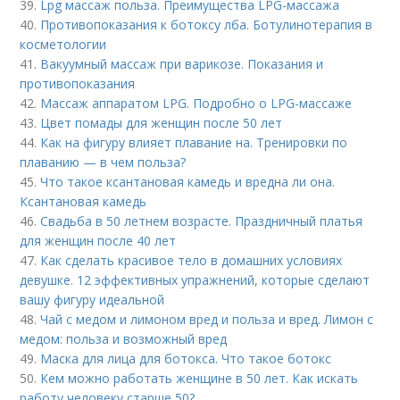
39.
Lpg массаж польза. Преимущества LPG-массажа
40.
Противопоказания к ботоксу лба. Ботулинотерапия в
косметологии
41.
Вакуумный массаж при варикозе. Показания и
противопоказания
42.
Массаж аппаратом LPG. Подробно о LPG-массаже
43.
Цвет помады для женщин после 50 лет
44.
Как на фигуру влияет плавание на. Тренировки по
плаванию — в чем польза?
45.
Что такое ксантановая камедь и вредна ли она.
Ксантановая камедь
46.
Свадьба в 50 летнем возрасте. Праздничный платья
для женщин после 40 лет
47.
Как сделать красивое тело в домашних условиях
девушке. 12 эффективных упражнений, которые сделают
вашу фигуру идеальной
48.
Чай с медом и лимоном вред и польза и вред. Лимон с
медом: польза и возможный вред
49.
Маска для лица для ботокса. Что такое ботокс
50.
Кем можно работать женщине в 50 лет. Как искать
работу человеку старше 50?