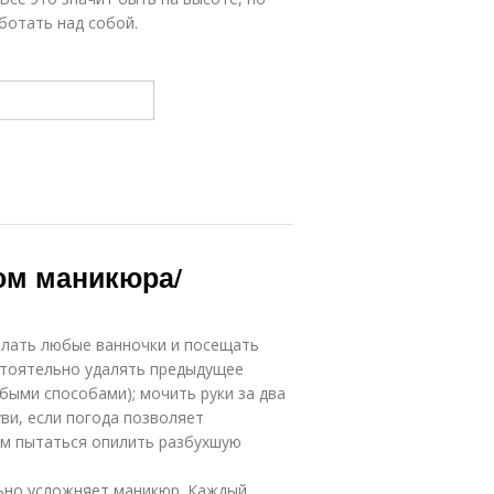
ботать над собой.
сом маникюра/
делать любые ванночки и посещать
остоятельно удалять предыдущее
быми способами); мочить руки за два
уви, если погода позволяет
ем пытаться опилить разбухшую
льно усложняет маникюр. Каждый