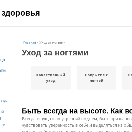
 здоровья
Главная
»
Уход за ногтями
Уход за ногтями
ица
апы
Качественный
Покрытие с
В
уход
ногтей
года
Быть всегда на высоте. Как в
ой
я
Всегда ощущать внутренний подъем, быть признанн
сти
чувствовать уверенность в себе и выделяться из общ
многое, действовать и решать поставленные задачи. 