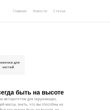
Главная
Новости
Статьи
анночки для
ногтей
сегда быть на высоте
ым авторитетом для окружающих,
ей массы, знать, что вы способны на
Все это значит быть на высоте, но