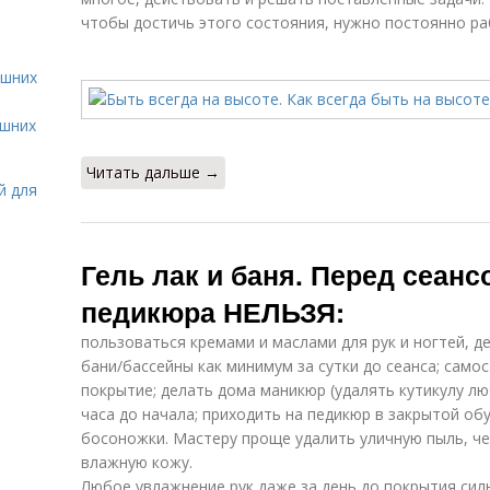
чтобы достичь этого состояния, нужно постоянно ра
ашних
ашних
Читать дальше →
й для
Гель лак и баня. Перед сеан
педикюра НЕЛЬЗЯ:
пользоваться кремами и маслами для рук и ногтей, 
бани/бассейны как минимум за сутки до сеанса; сам
покрытие; делать дома маникюр (удалять кутикулу лю
часа до начала; приходить на педикюр в закрытой об
босоножки. Мастеру проще удалить уличную пыль, ч
влажную кожу.
Любое увлажнение рук даже за день до покрытия си