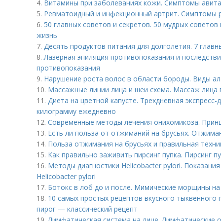
4.
Витамины при заболеваниях кожи. Симптомы авит
5.
Ревматоидный и инфекционный артрит. Симптомы 
6.
50 главных советов и секретов. 50 мудрых советов
жизнь
7.
Десять продуктов питания для долголетия. 7 главн
8.
Лазерная эпиляция противопоказания и последствия
противопоказания
9.
Нарушение роста волос в области бороды. Виды а
10.
Массажные линии лица и шеи схема. Массаж лица 
11.
Диета на цветной капусте. Трехдневная экспресс-
килограмму ежедневно
12.
Современные методы лечения онихомикоза. Прин
13.
Есть ли польза от отжиманий на брусьях. Отжима
14.
Польза отжимания на брусьях и правильная техни
15.
Как правильно заживить пирсинг пупка. Пирсинг п
16.
Методы диагностики Helicobacter pylori. Показан
Helicobacter pylori
17.
Ботокс в лоб до и после. Мимические морщины на 
18.
10 самых простых рецептов вкусного тыквенного 
пирог — классический рецепт
19.
Лимфатическая система на лице. Лимфатические 