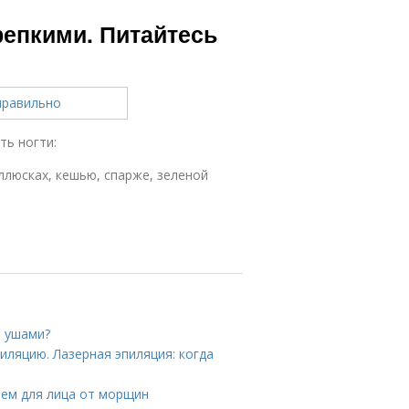
репкими. Питайтесь
ь ногти:
ллюсках, кешью, спарже, зеленой
и ушами?
иляцию. Лазерная эпиляция: когда
ем для лица от морщин