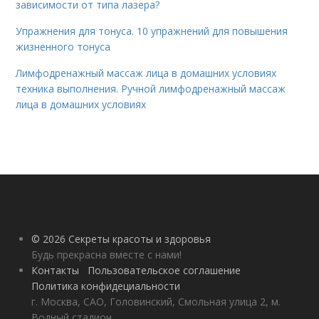
зависимости от типа лазера?
Упражнения для тонуса. 10 упражнений для повышения
жизненного тонуса
Лимфодренажный массаж лица в домашних условиях
техника выполнения. Ручной лимфодренажный массаж
лица в домашних условиях
© 2026 Секреты красоты и здоровья
Будь прекрасна вместе с нами!
Контакты
Пользовательское соглашение
Политика конфидециальности
г. Москва, САО, Головинский, Смольная улица 2, м.
Водный стадион