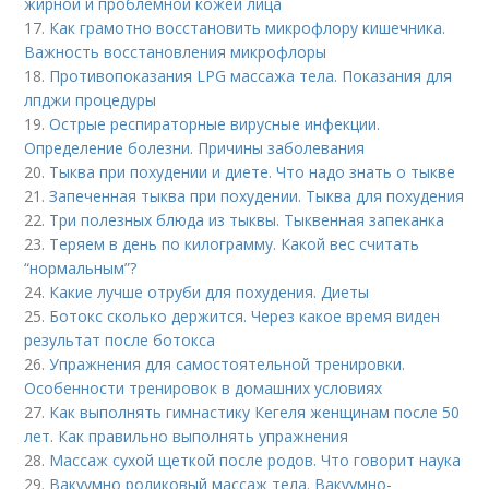
жирной и проблемной кожей лица
17.
Как грамотно восстановить микрофлору кишечника.
Важность восстановления микрофлоры
18.
Противопоказания LPG массажа тела. Показания для
лпджи процедуры
19.
Острые респираторные вирусные инфекции.
Определение болезни. Причины заболевания
20.
Тыква при похудении и диете. Что надо знать о тыкве
21.
Запеченная тыква при похудении. Тыква для похудения
22.
Три полезных блюда из тыквы. Тыквенная запеканка
23.
Теряем в день по килограмму. Какой вес считать
“нормальным”?
24.
Какие лучше отруби для похудения. Диеты
25.
Ботокс сколько держится. Через какое время виден
результат после ботокса
26.
Упражнения для самостоятельной тренировки.
Особенности тренировок в домашних условиях
27.
Как выполнять гимнастику Кегеля женщинам после 50
лет. Как правильно выполнять упражнения
28.
Массаж сухой щеткой после родов. Что говорит наука
29.
Вакуумно роликовый массаж тела. Вакуумно-