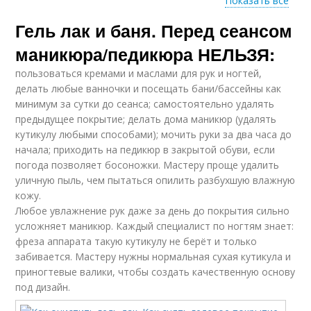
Показать все
Гель лак и баня. Перед сеансом
Ванночки для
Ногти на руках
крепких ногтей
маникюра/педикюра НЕЛЬЗЯ:
пользоваться кремами и маслами для рук и ногтей,
делать любые ванночки и посещать бани/бассейны как
минимум за сутки до сеанса; самостоятельно удалять
предыдущее покрытие; делать дома маникюр (удалять
кутикулу любыми способами); мочить руки за два часа до
начала; приходить на педикюр в закрытой обуви, если
погода позволяет босоножки. Мастеру проще удалить
уличную пыль, чем пытаться опилить разбухшую влажную
кожу.
Любое увлажнение рук даже за день до покрытия сильно
усложняет маникюр. Каждый специалист по ногтям знает:
фреза аппарата такую кутикулу не берёт и только
забивается. Мастеру нужны нормальная сухая кутикула и
приногтевые валики, чтобы создать качественную основу
под дизайн.