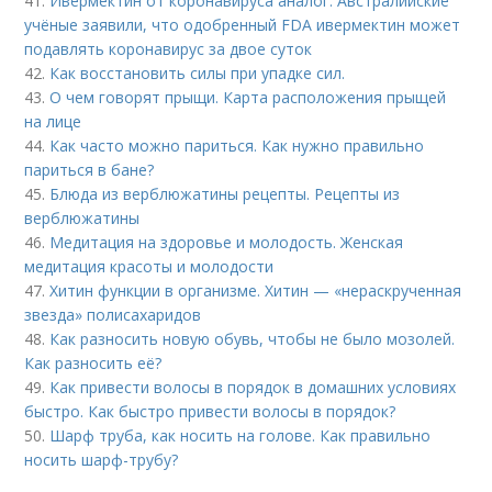
41.
Ивермектин от коронавируса аналог. Австралийские
учёные заявили, что одобренный FDA ивермектин может
подавлять коронавирус за двое суток
42.
Как восстановить силы при упадке сил.
43.
О чем говорят прыщи. Карта расположения прыщей
на лице
44.
Как часто можно париться. Как нужно правильно
париться в бане?
45.
Блюда из верблюжатины рецепты. Рецепты из
верблюжатины
46.
Медитация на здоровье и молодость. Женская
медитация красоты и молодости
47.
Хитин функции в организме. Хитин — «нераскрученная
звезда» полисахаридов
48.
Как разносить новую обувь, чтобы не было мозолей.
Как разносить её?
49.
Как привести волосы в порядок в домашних условиях
быстро. Как быстро привести волосы в порядок?
50.
Шарф труба, как носить на голове. Как правильно
носить шарф-трубу?