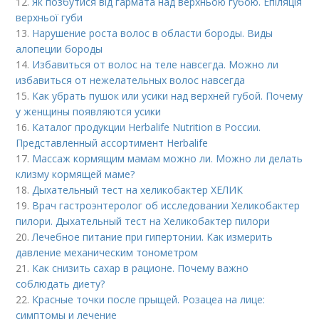
12.
Як позбутися від гармата над верхньою губою. Епіляція
верхньої губи
13.
Нарушение роста волос в области бороды. Виды
алопеции бороды
14.
Избавиться от волос на теле навсегда. Можно ли
избавиться от нежелательных волос навсегда
15.
Как убрать пушок или усики над верхней губой. Почему
у женщины появляются усики
16.
Каталог продукции Herbalife Nutrition в России.
Представленный ассортимент Herbalife
17.
Массаж кормящим мамам можно ли. Можно ли делать
клизму кормящей маме?
18.
Дыхательный тест на хеликобактер ХЕЛИК
19.
Врач гастроэнтеролог об исследовании Хеликобактер
пилори. Дыхательный тест на Хеликобактер пилори
20.
Лечебное питание при гипертонии. Как измерить
давление механическим тонометром
21.
Как снизить сахар в рационе. Почему важно
соблюдать диету?
22.
Красные точки после прыщей. Розацеа на лице:
симптомы и лечение