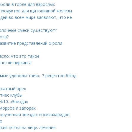
 боли в горле для взрослых
 продуктов для щитовидной железы
дей во всем мире заявляют, что не
молочные смеси существуют?
оза?
Развитие представлений о роли
сло: что это такое
 после пирсинга
имые удовольствия»: 7 рецептов блюд
скатный орех
тнес клубы
№10. «Звезда»
еморрое и запорах
скрученная звезда» полисахаридов
го
кие пятна на лице: лечение