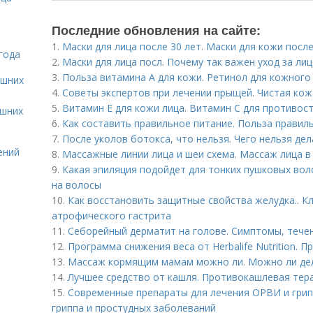
Последние обновления на сайте:
1.
Маски для лица после 30 лет. Маски для кожи посл
года
2.
Маски для лица посл. Почему так важен уход за ли
3.
Польза витамина А для кожи. Ретинол для кожного
ашних
4.
Советы экспертов при лечении прыщей. Чистая кожа
5.
Витамин Е для кожи лица. Витамин С для противо
ашних
6.
Как составить правильное питание. Польза правил
7.
После уколов ботокса, что нельзя. Чего нельзя де
ений
8.
Массажные линии лица и шеи схема. Массаж лица в
9.
Какая эпиляция подойдет для тонких пушковых воло
на волосы
10.
Как восстановить защитные свойства желудка.. К
атрофического гастрита
11.
Себорейный дерматит на голове. Cимптомы, тече
12.
Программа снижения веса от Herbalife Nutrition. 
13.
Массаж кормящим мамам можно ли. Можно ли де
14.
Лучшее средство от кашля. Противокашлевая тер
15.
Современные препараты для лечения ОРВИ и грип
гриппа и простудных заболеваний