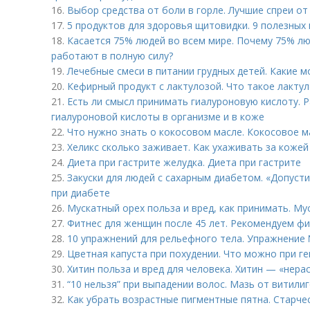
16.
Выбор средства от боли в горле. Лучшие спреи от
17.
5 продуктов для здоровья щитовидки. 9 полезных
18.
Касается 75% людей во всем мире. Почему 75% лю
работают в полную силу?
19.
Лечебные смеси в питании грудных детей. Какие 
20.
Кефирный продукт с лактулозой. Что такое лактул
21.
Есть ли смысл принимать гиалуроновую кислоту. 
гиалуроновой кислоты в организме и в коже
22.
Что нужно знать о кокосовом масле. Кокосовое ма
23.
Хеликс сколько заживает. Как ухаживать за кожей
24.
Диета при гастрите желудка. Диета при гастрите
25.
Закуски для людей с сахарным диабетом. «Допуст
при диабете
26.
Мускатный орех польза и вред, как принимать. Му
27.
Фитнес для женщин после 45 лет. Рекомендуем фи
28.
10 упражнений для рельефного тела. Упражнение 
29.
Цветная капуста при похудении. Что можно при г
30.
Хитин польза и вред для человека. Хитин — «нера
31.
“10 нельзя” при выпадении волос. Мазь от витили
32.
Как убрать возрастные пигментные пятна. Старчес