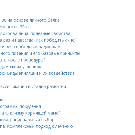
е 30 на основе яичного белка
цом после 30 лет
 покрова лица: полезные свойства
 раз и навсегда! Как победить акне?
стояния свободным радикалам
ьного питания и его базовые принципы
лать после процедуры?
 домашних условиях
с.. Виды эпиляции и их воздействие
лассификация и стадии развития
ние
Программы похудения
лать клизму кормящей маме?
апия: рациональный выбор
па. Комплексный подход к лечению