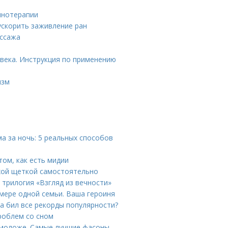
инотерапии
ускорить заживление ран
ассажа
века. Инструкция по применению
изм
ма за ночь: 5 реальных способов
том, как есть мидии
ухой щеткой самостоятельно
 трилогия «Взгляд из вечности»
имере одной семьи. Ваша героиня
а бил все рекорды популярности?
роблем со сном
 моложе. Самые лучшие фасоны