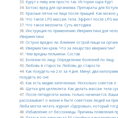
33.
Курут к пиву или просто так. История сыра Курт
34.
Ботокс вред для организма. Препараты для ботул
35.
Красные пятна на лице после прыщей. Как можно 
36.
Что такое LPG массаж тела. Эффект после LPG м
37.
Что такое мезонити. Суть методики
38.
Инструкция по применению Ивермектина для чело
Ивермектина
39.
Острое вредно ли. Влияние острой пищи на орган
40.
Ивермектин крем. Что за лекарство ивермектин?
41.
Чем вредны пельмени. Состав
42.
Болезни по лицу. Определение болезней по лицу
43.
Любовь в старости. Любовь до старости
44.
Как похудеть на 2 кг за 4 дня. Минус два килограм
похудеть во сне
45.
Как есть мидии запеченные. Несколько советов о 
46.
Щетка для целлюлита. Как делать массаж тела с
47.
После пятидесяти жизнь только начинается. Ваша
рассказывает о жизни и быте советских людей на пр
Люба могла читать журнал «Здоровье», который тогд
48.
Избавление от бессонницы. Причины появления п
49.
Платье для женщин за 50 стройных и выглядящих