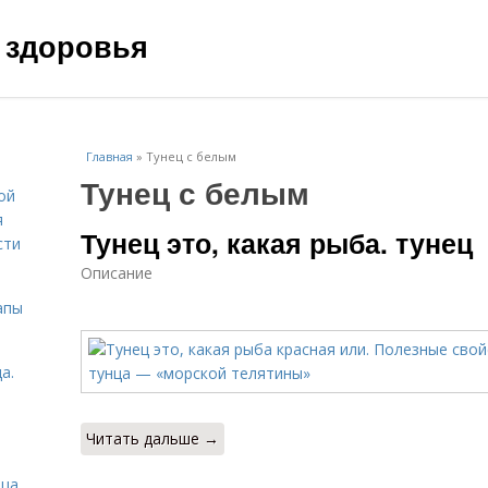
 здоровья
Главная
»
Тунец с белым
Тунец с белым
ой
я
Тунец это, какая рыба. тунец
сти
Описание
апы
а.
Читать дальше →
ица