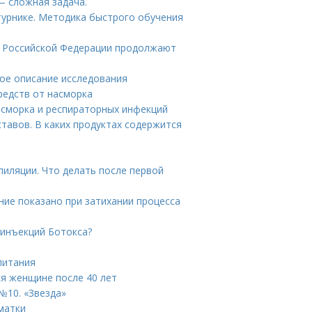
— сложная задача.
турнике. Методика быстрого обучения
ы Российской Федерации продолжают
бное описание исследования
редств от насморка
асморка и респираторных инфекций
тавов. В каких продуктах содержится
пиляции. Что делать после первой
ание показано при затихании процесса
 инъекций Ботокса?
питания
ся женщине после 40 лет
№10. «Звезда»
матки