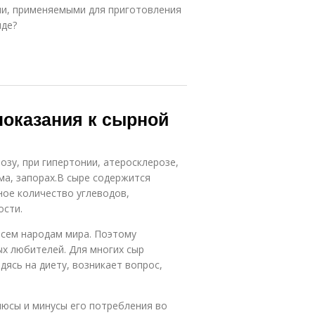
ми, применяемыми для приготовления
иде?
показания к сырной
озу, при гипертонии, атеросклерозе,
ма, запорах.В сыре содержится
ое количество углеводов,
ости.
всем народам мира. Поэтому
ых любителей. Для многих сыр
ясь на диету, возникает вопрос,
люсы и минусы его потребления во