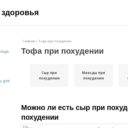
 здоровья
Главная
»
Тофа при похудении
Тофа при похудении
енщи.
Сыр при
Маасды при
похудении
похудении
ы для
Можно ли есть сыр при похуд
похудении