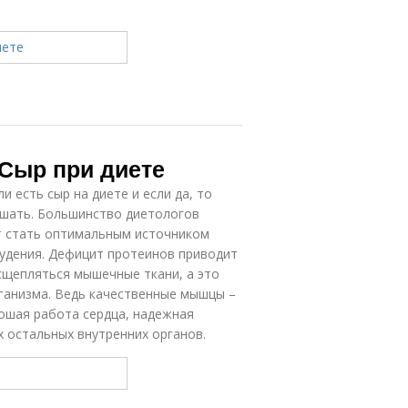
 Сыр при диете
 есть сыр на диете и если да, то
ушать. Большинство диетологов
т стать оптимальным источником
худения. Дефицит протеинов приводит
сщепляться мышечные ткани, а это
ганизма. Ведь качественные мышцы –
рошая работа сердца, надежная
 остальных внутренних органов.