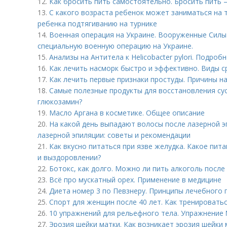
12.
Как бросить пить самостоятельно. Бросить пить 
13.
С какого возраста ребенок может заниматься на 
ребенка подтягиванию на турнике
14.
Военная операция на Украине. Вооруженные Сил
специальную военную операцию на Украине.
15.
Анализы на Антитела к Helicobacter pylori. Подро
16.
Как лечить насморк быстро и эффективно. Виды с
17.
Как лечить первые признаки простуды. Причины н
18.
Самые полезные продукты для восстановления сус
глюкозамин?
19.
Масло Аргана в косметике. Общее описание
20.
На какой день выпадают волосы после лазерной э
лазерной эпиляции: советы и рекомендации
21.
Как вкусно питаться при язве желудка. Какое пит
и выздоровлении?
22.
Ботокс, как долго. Можно ли пить алкоголь после
23.
Всё про мускатный орех. Применение в медицине
24.
Диета номер 3 по Певзнеру. Принципы лечебного 
25.
Спорт для женщин после 40 лет. Как тренировать
26.
10 упражнений для рельефного тела. Упражнение 
27.
Эрозия шейки матки. Как возникает эрозия шейки 