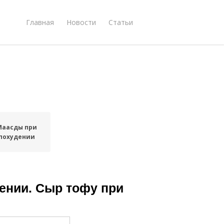
Главная
Новости
Статьи
Маасды при
похудении
ении. Сыр тофу при