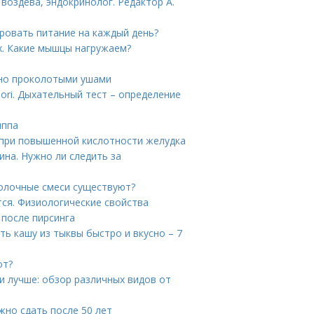
воздева, эндокринолог. Редактор А.
ировать питание на каждый день?
. Какие мышцы нагружаем?
вно проколотыми ушами
lori. Дыхательный тест – определение
иппа
при повышенной кислотности желудка
ина. Нужно ли следить за
молочные смеси существуют?
тся. Физиологические свойства
 после пирсинга
ть кашу из тыквы быстро и вкусно – 7
от?
и лучше: обзор различных видов от
жно сдать после 50 лет