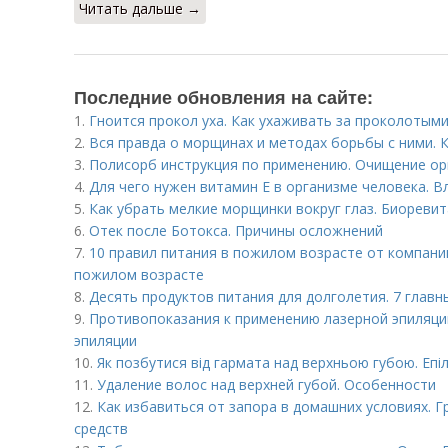
Читать дальше →
Последние обновления на сайте:
1.
Гноится прокол уха. Как ухаживать за проколотым
2.
Вся правда о морщинах и методах борьбы с ними.
3.
Полисорб инструкция по применению. Очищение ор
4.
Для чего нужен витамин Е в организме человека. В
5.
Как убрать мелкие морщинки вокруг глаз. Биореви
6.
Отек после Ботокса. Причины осложнений
7.
10 правил питания в пожилом возрасте от компании
пожилом возрасте
8.
Десять продуктов питания для долголетия. 7 главн
9.
Противопоказания к применению лазерной эпиляци
эпиляции
10.
Як позбутися від гармата над верхньою губою. Епіл
11.
Удаление волос над верхней губой. Особенности
12.
Как избавиться от запора в домашних условиях. 
средств