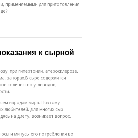
ми, применяемыми для приготовления
иде?
показания к сырной
озу, при гипертонии, атеросклерозе,
ма, запорах.В сыре содержится
ое количество углеводов,
ости.
всем народам мира. Поэтому
ых любителей. Для многих сыр
ясь на диету, возникает вопрос,
люсы и минусы его потребления во