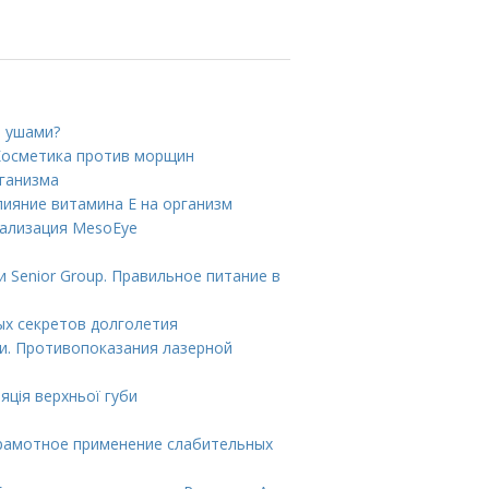
и ушами?
 Косметика против морщин
ганизма
лияние витамина E на организм
тализация MesoEye
 Senior Group. Правильное питание в
ых секретов долголетия
и. Противопоказания лазерной
яція верхньої губи
Грамотное применение слабительных