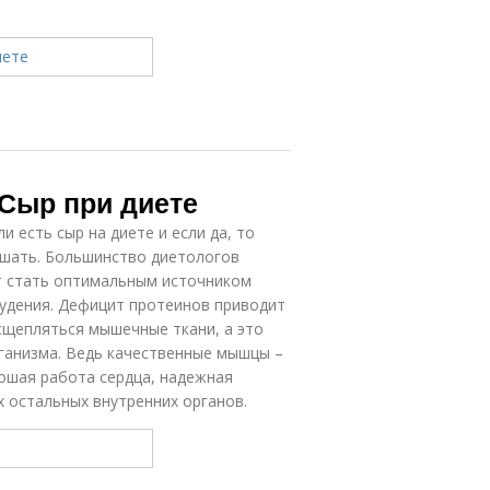
 Сыр при диете
 есть сыр на диете и если да, то
ушать. Большинство диетологов
т стать оптимальным источником
худения. Дефицит протеинов приводит
сщепляться мышечные ткани, а это
ганизма. Ведь качественные мышцы –
рошая работа сердца, надежная
 остальных внутренних органов.