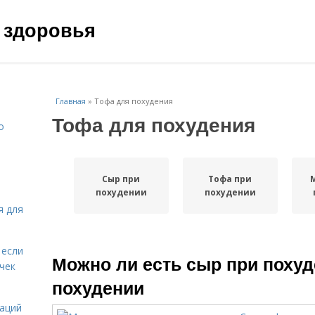
 здоровья
Главная
»
Тофа для похудения
Тофа для похудения
о
Сыр при
Тофа при
похудении
похудении
я для
 если
Можно ли есть сыр при похуд
чек
похудении
даций