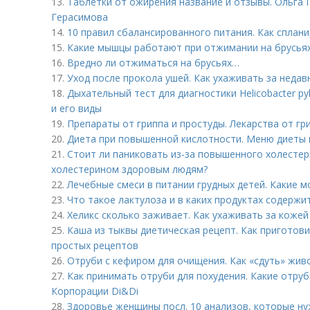
13.
Таблетки от ожирения название и отзывы. Ольга Г
Герасимова
14.
10 правил сбалансированного питания. Как сплан
15.
Какие мышцы работают при отжимании на брусьях
16.
Вредно ли отжиматься на брусьях…
17.
Уход после прокола ушей. Как ухаживать за неда
18.
Дыхательный тест для диагностики Helicobacter py
и его виды
19.
Препараты от гриппа и простуды. Лекарства от гр
20.
Диета при повышенной кислотности. Меню диеты 
21.
Стоит ли паниковать из-за повышенного холестер
холестерином здоровым людям?
22.
Лечебные смеси в питании грудных детей. Какие 
23.
Что такое лактулоза и в каких продуктах содержи
24.
Хеликс сколько заживает. Как ухаживать за кожей
25.
Каша из тыквы диетическая рецепт. Как приготови
простых рецептов
26.
Отруби с кефиром для очищения. Как «сдуть» жив
27.
Как принимать отруби для похудения. Какие отруб
Корпорации Di&Di
28.
Здоровье женщины посл. 10 анализов, которые ну