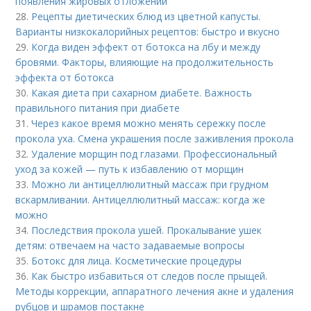
появления жировых отложений
28.
Рецепты диетических блюд из цветной капусты.
Варианты низкокалорийных рецептов: быстро и вкусно
29.
Когда виден эффект от ботокса на лбу и между
бровями. Факторы, влияющие на продолжительность
эффекта от ботокса
30.
Какая диета при сахарном диабете. Важность
правильного питания при диабете
31.
Через какое время можно менять сережку после
прокола уха. Смена украшения после заживления прокола
32.
Удаление морщин под глазами. Профессиональный
уход за кожей — путь к избавлению от морщин
33.
Можно ли антицеллюлитный массаж при грудном
вскармливании. Антицеллюлитный массаж: когда же
можно
34.
Последствия прокола ушей. Прокалывание ушек
детям: отвечаем на часто задаваемые вопросы
35.
Ботокс для лица. Косметические процедуры
36.
Как быстро избавиться от следов после прыщей.
Методы коррекции, аппаратного лечения акне и удаления
рубцов и шрамов постакне