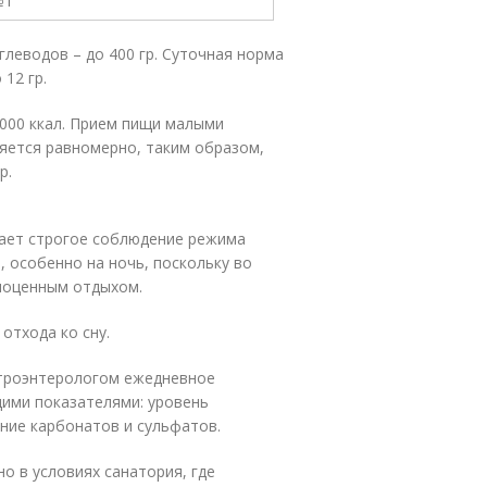
углеводов – до 400 гр. Суточная норма
 12 гр.
000 ккал. Прием пищи малыми
ляется равномерно, таким образом,
р.
вает строгое соблюдение режима
, особенно на ночь, поскольку во
ноценным отдыхом.
 отхода ко сну.
строэнтерологом ежедневное
ими показателями: уровень
ание карбонатов и сульфатов.
о в условиях санатория, где