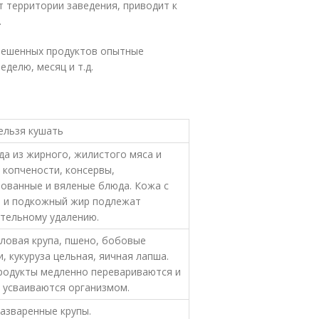
т территории заведения, приводит к
.
зрешенных продуктов опытные
делю, месяц и т.д.
ельзя кушать
да из жирного, жилистого мяса и
 копчености, консервы,
ованные и вяленые блюда. Кожа с
 и подкожный жир подлежат
тельному удалению.
рловая крупа, пшено, бобовые
, кукуруза цельная, яичная лапша.
родукты медленно перевариваются и
 усваиваются организмом.
разваренные крупы.