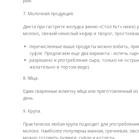
рыб.
7. Молочная продукция.
Диета при гастрите желудка (меню «Стол №1» ниже) 
молоко, свежий некислый кефир и творог, простоква
перечисленные выше продукты можно взбить, приг
суфле. Предлагаем еще два варианта - испечь сыр
разрешено и употребление сыра, только не острых
желательно в тертом виде).
8. Яйца.
Едим сваренные всмятку яйца или приготовленный из 
день.
9. Крупа.
Практически любая крупа подходит для употребления.
молоке. Наиболее популярны манная, гречневая, овся
можно готовить пудинги, суфле и котлеты.