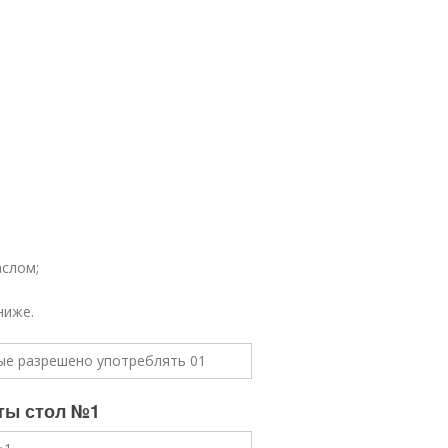
аслом;
ниже.
еты стол №1