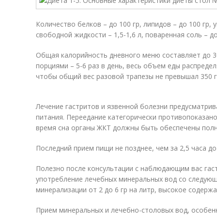
Количество белков – до 100 гр, липидов – до 100 гр, 
свободной жидкости – 1,5-1,6 л, поваренная соль – до
Общая калорийность дневного меню составляет до 3
порциями – 5-6 раз в день, весь объем еды распреде
чтобы общий вес разовой трапезы не превышал 350 г
Лечение гастритов и язвенной болезни предусматри
питания. Переедание категорически противопоказано
время сна органы ЖКТ должны быть обеспечены пол
Последний прием пищи не позднее, чем за 2,5 часа до
Полезно после консультации с наблюдающим вас га
употребление лечебных минеральных вод со следующ
минерализации от 2 до 6 гр на литр, высокое содерж
Прием минеральных и лечебно-столовых вод, особенн