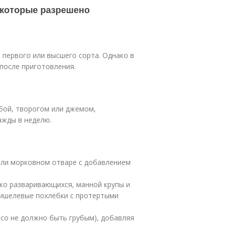
 которые разрешено
и первого или высшего сорта. Однако в
после приготовления.
бой, творогом или джемом,
ажды в неделю.
или морковном отваре с добавлением
гко разваривающихся, манной крупы и
мишелевые похлебки с протертыми
со не должно быть грубым), добавляя