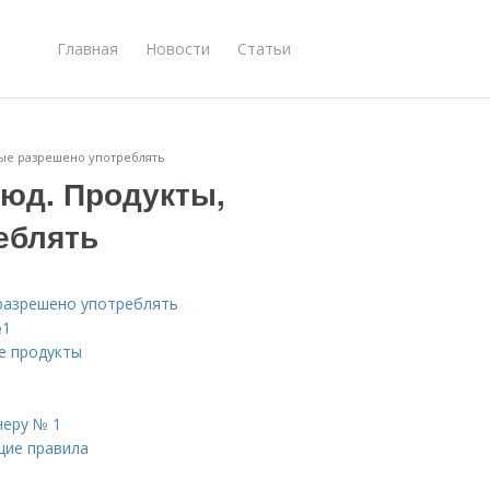
Главная
Новости
Статьи
рые разрешено употреблять
люд. Продукты,
еблять
 разрешено употреблять
№1
е продукты
неру № 1
щие правила