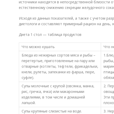
источники находятся в непосредственной близости о
естественному снижению секреции желудочного сока
Исходя из данных показателей, а также с учетом ра
диетологи и составляют примерный рацион на день, не
Диета 1 стол — таблица продуктов
Что можно кушать
Что н
Блюда из нежирных сортов мяса и рыбы –
1.Блю
перетертые, приготовленные на пару или
рыбы,
отварные (котлеты, тефтели, фрикадельки,
марин
кнели, рулеты, запеканки из фарша, пюре,
птицы
суфле).
обяза
Супы молочные с крупой (овсянка, манка,
2. Пе
рис, гречка, ячка) или макаронными
овощи
изделиями, в том числе и домашней
Эти п
лапшой.
плохо
Супы крупяные слизистые на воде.
3. Не