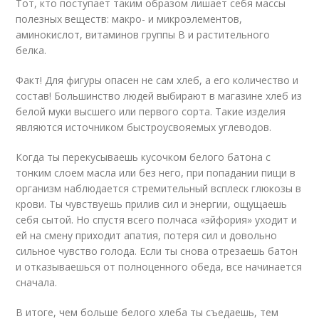
Тот, кто поступает таким образом лишает себя массы
полезных веществ: макро- и микроэлементов,
аминокислот, витаминов группы В и растительного
белка.
Факт! Для фигуры опасен не сам хлеб, а его количество и
состав! Большинство людей выбирают в магазине хлеб из
белой муки высшего или первого сорта. Такие изделия
являются источником быстроусвояемых углеводов.
Когда ты перекусываешь кусочком белого батона с
тонким слоем масла или без него, при попадании пищи в
организм наблюдается стремительный всплеск глюкозы в
крови. Ты чувствуешь прилив сил и энергии, ощущаешь
себя сытой. Но спустя всего полчаса «эйфория» уходит и
ей на смену приходит апатия, потеря сил и довольно
сильное чувство голода. Если ты снова отрезаешь батон
и отказываешься от полноценного обеда, все начинается
сначала.
В итоге, чем больше белого хлеба ты съедаешь, тем