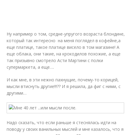
Ну например о том, средне-упругого возраста блондине,
который так интересно на меня поглядел в кофейне,а
еще платице, такое платице висело в том магазине! А
еще облака, они такие, на крокодилов похожие, а еще
так призывно смотрело Асти Мартини с полки
супермаркета, а еще….
И как мне, в эти нежно пахнущие, почему-то корицей,
мысли втиснуть другие!!!?? И я решила, да фиг с ними, с
другими…
Надо сказать, что если раньше я стеснялась идти на
поводу у своих ванильных мыслей и мне казалось, что я