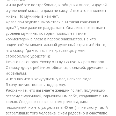
Я и на работе востребована, и общения много, и друзей,
и увлечений масса, и дома не сижу. И все это наполняет
жизнь. Но мужчины в ней нет.
Фраза при редких знакомствах "Ты такая красивая и
одна?!", уже даже не раздражает. Она лишь показывает
уровень мужчины, который позволяет такие
комментарии в глаза в первое знакомство. На что
надеется? На моментальный душевный стриптиз? На то,
что скажу: "да что ты, я не красавица, у меня
стооооолько уродств"))))
Ничего не говорю. Ухожу от глупых пустых разговоров.
Отвожу душу с ребёнком общаясь, с семьей, друзьями, с
их семьями.
Я не знаю что я хочу узнать у вас, написав сюда…
Я хочу почувствовать поддержку.
Расскажите, что вы знаете женщин 40 лет, получивших
встречу с мужчиной, гармоничным себе, создавших с ним
семью. Создавших не из-за компромисса, (мол
плохонький, но что уж делать в 40 лет), я не смогу так. А
встретивших того человека, с кем радостно и счастливо.