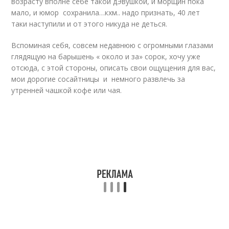
возрасту вполне себе такой дЭвушкой, и морщин пока
мало, и юмор сохранила…кхм.. надо признать, 40 лет
таки наступили и от этого никуда не деться.
Вспоминая себя, совсем недавнюю с огромными глазами
глядящую на барышень « около и за» сорок, хочу уже
отсюда, с этой стороны, описать свои ощущения для вас,
мои дорогие сосайтницы и немного развлечь за
утренней чашкой кофе или чая.