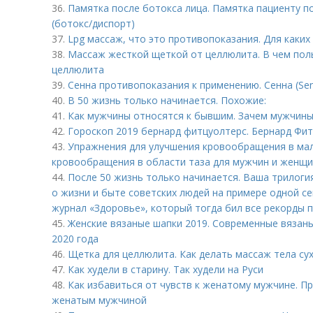
36.
Памятка после ботокса лица. Памятка пациенту п
(ботокс/диспорт)
37.
Lpg массаж, что это противопоказания. Для каки
38.
Массаж жесткой щеткой от целлюлита. В чем поль
целлюлита
39.
Сенна противопоказания к применению. Сенна (Se
40.
В 50 жизнь только начинается. Похожие:
41.
Как мужчины относятся к бывшим. Зачем мужчины
42.
Гороскоп 2019 бернард фитцуолтерс. Бернард Фи
43.
Упражнения для улучшения кровообращения в мал
кровообращения в области таза для мужчин и женщ
44.
После 50 жизнь только начинается. Ваша трилоги
о жизни и быте советских людей на примере одной с
журнал «Здоровье», который тогда бил все рекорды 
45.
Женские вязаные шапки 2019. Современные вязан
2020 года
46.
Щетка для целлюлита. Как делать массаж тела с
47.
Как худели в старину. Так худели на Руси
48.
Как избавиться от чувств к женатому мужчине. П
женатым мужчиной