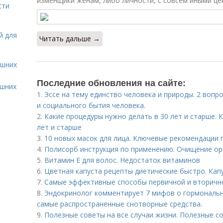
изменщики жёнам, либо личности, с совсем иными це
сти
й для
Читать дальше →
ашних
Последние обновления на сайте:
ашних
1.
Эссе на тему единство человека и природы. 2 вопр
и социального бытия человека.
2.
Какие процедуры нужно делать в 30 лет и старше. 
лет и старше
3.
10 новых масок для лица. Ключевые рекомендации 
4.
Полисорб инструкция по применению. Очищение ор
5.
Витамин Е для волос. Недостаток витаминов
6.
Цветная капуста рецепты диетические быстро. Капу
7.
Самые эффективные способы первичной и вторичн
8.
Эндокринолог комментирует 7 мифов о гормональн
самые распространенные снотворные средства.
9.
Полезные советы на все случаи жизни. Полезные со