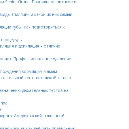
и Senior Group. Правильное питание в
Виды эпиляции и какой из них самый
яции губы. Как подготовиться к
е процедуры
иляция и депиляция – отличие
ловиях. Профессиональное удаление
я похудения кормящим мамам
Дыхательный тест на хеликобактер в
назначению дыхательных тестов на
иппа
е
пирога. Американский тыквенный
ивая корица: как выбрать правильную