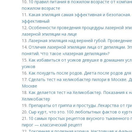
10.
10 правил питания в пожилом возрасте от компани
пожилом возрасте
11.
Какая эпиляция самая эффективная и безопасная. 
эффективный
12.
Особенности проведения процедуры лазерной эпил
лазерной эпиляции на лице
13.
Лазерная эпиляция над верхней губой. Проведени
14.
Отличия лазерной эпиляции лица от депиляции. Эп
понятий. Что такое «лазерная депиляция»?
15.
Как избавиться от усиков девушке в домашних ус
усиков
16.
Как похудеть после родов. Диета после родов дл
17.
Сделать тест на хеликобактер пилори в Москве. 
Москве
18.
Как делается тест на Хеликобактер. Показания к 
Хеликобактер
19.
Препараты от гриппа и простуды. Лекарства от гр
20.
Сыр курт, что это. 100 любопытных фактов о курт
21.
10 самых простых рецептов вкусного тыквенного 
пирог — классический рецепт
22.
Токсичная и полезная корица. Настоящая и фальш