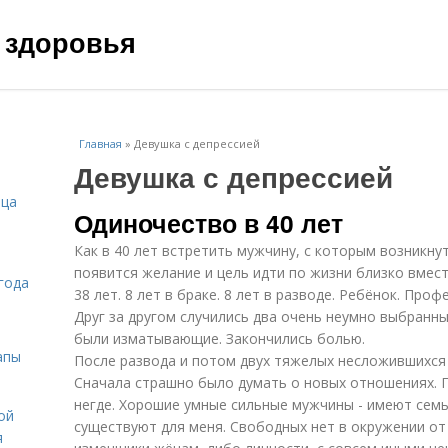
 здоровья
Главная
»
Девушка с депрессией
Девушка с депрессией
ица
Одиночество в 40 лет
Как в 40 лет встретить мужчину, с которым возникнут
появится желание и цель идти по жизни близко вмес
года
38 лет. 8 лет в браке. 8 лет в разводе. Ребёнок. Проф
Друг за другом случились два очень неумно выбранн
были изматывающие. Закончились болью.
апы
После развода и потом двух тяжелых несложившихся 
Сначала страшно было думать о новых отношениях. П
негде. Хорошие умные сильные мужчины - имеют семь
ой
существуют для меня. Свободных нет в окружении от 
я