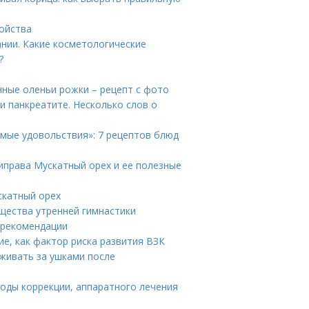
войства
нии. Какие косметологические
?
нные оленьи рожки – рецепт с фото
и панкреатите. Несколько слов о
имые удовольствия»: 7 рецептов блюд
риправа Мускатный орех и ее полезные
скатный орех
щества утренней гимнастики
 рекомендации
ие, как фактор риска развития ВЗК
аживать за ушками после
тоды коррекции, аппаратного лечения