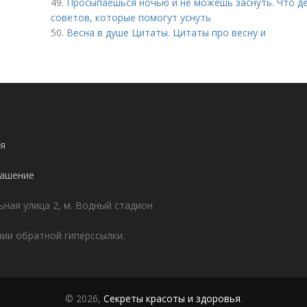
49.
Просыпаешься ночью и не можешь заснуть. Что де
советов, которые помогут уснуть
50.
Весна в душе Цитаты. Цитаты про весну и
я
лашение
ьная улица 2, м. Водный стадион
ии обратной гиперссылки.
© 2026,
Секреты красоты и здоровья
.