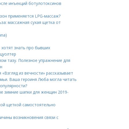
осле инъекций ботулотоксинов
х зон применяется LPG-массаж?
за: массажная сухая щетка от
nna)
 хотят знать про бывших
тцуолтер
ом тазу. Полезное упражнение для
ин
я «Взгляд из вечности» рассказывает
емьи. Ваша героиня Люба могла читать
популярности?
ые зимние шапки для женщин 2019-
ухой щеткой самостоятельно
ричины возникновения связи с