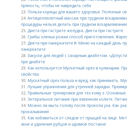
пряность, чтобы не навредить себе
23.
Польза корицы для вашего здоровья. Полезные с
24.
Антицеллюлитный массаж при грудном вскармлива
процедуры нельзя делать при грудном вскармливании
25.
Диета при гастрите желудка. Диета при гастрите
26.
Грибы оленьи рожки способ приготовления. Жаре
27.
Диета при панкреатите ᐈ Меню на каждый день пр
панкреатите
28.
Закуски для людей с сахарным диабетом. «Допуст
при диабете
29.
Как используется Мускатный орех в кулинарии. П
свойства
30.
Мускатный орех польза и вред, как принимать. Му
31.
Лучшие упражнения для утренней зарядки. Преиму
32.
Правильные тренировки для тех кому з. Основные
33.
Энтеральное питание при язвенном колите. Питан
34.
Можно ли мыть голову после прокола уха. Как ух
прокалывания
35.
Как избавиться от следов от прыщей на лице. Ме
акне и удаления рубцов и шрамов постакне