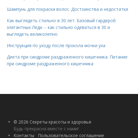
Шампунь для покраски волос. Достоинства и недостатки
Как выглядеть стильно в 30 лет. Базовый гардероб
элегантных Леди -- как стильно одеваться в 30 и
выглядеть великолепно
Инструкция по уходу после прокола мочки уха
Диета при синдроме раздраженного кишечника. Питание
при синдроме раздраженного кишечника
© 2026 Секреты красоты и здоровья
Будь прекрасна вместе с нами!
Контакты
Пользовательское соглашение