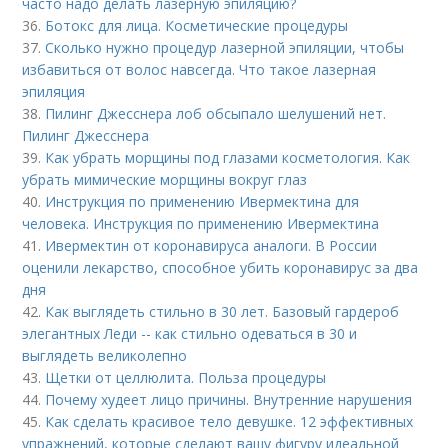
часто надо делать лазерную эпиляцию?
36.
Ботокс для лица. Косметические процедуры
37.
Сколько нужно процедур лазерной эпиляции, чтобы
избавиться от волос навсегда. Что такое лазерная
эпиляция
38.
Пилинг Джесснера лоб обсыпало шелушений нет.
Пилинг Джесснера
39.
Как убрать морщины под глазами косметология. Как
убрать мимические морщины вокруг глаз
40.
Инструкция по применению Ивермектина для
человека. Инструкция по применению Ивермектина
41.
Ивермектин от коронавируса аналоги. В России
оценили лекарство, способное убить коронавирус за два
дня
42.
Как выглядеть стильно в 30 лет. Базовый гардероб
элегантных Леди -- как стильно одеваться в 30 и
выглядеть великолепно
43.
Щетки от целлюлита. Польза процедуры
44.
Почему худеет лицо причины. Внутренние нарушения
45.
Как сделать красивое тело девушке. 12 эффективных
упражнений, которые сделают вашу фигуру идеальной