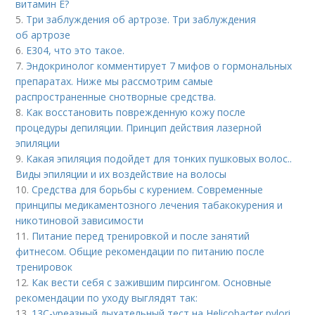
витамин Е?
5.
Три заблуждения об артрозе. Три заблуждения
об артрозе
6.
Е304, что это такое.
7.
Эндокринолог комментирует 7 мифов о гормональных
препаратах. Ниже мы рассмотрим самые
распространенные снотворные средства.
8.
Как восстановить поврежденную кожу после
процедуры депиляции. Принцип действия лазерной
эпиляции
9.
Какая эпиляция подойдет для тонких пушковых волос..
Виды эпиляции и их воздействие на волосы
10.
Средства для борьбы с курением. Современные
принципы медикаментозного лечения табакокурения и
никотиновой зависимости
11.
Питание перед тренировкой и после занятий
фитнесом. Общие рекомендации по питанию после
тренировок
12.
Как вести себя с зажившим пирсингом. Основные
рекомендации по уходу выглядят так:
13.
13С-уреазный дыхательный тест на Helicobacter pylori.