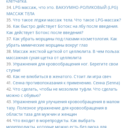
клетчатка.
34.
LPG массаж, что это. ВАКУУМНО-РОЛИКОВЫЙ (LPG)
МАССАЖ ТЕЛА
35.
Что такое лпджи массаж тела. Что такое LPG-массаж?
36.
Как быстро действует Ботокс на лбу после введения.
Как действует Ботокс после введения?
37.
Как убрать морщины под глазами косметология. Как
убрать мимические морщины вокруг глаз
38.
Массаж жесткой щеткой от целлюлита. В чем польза:
массажная сухая щетка от целлюлита
39.
Упражнения для кровообращения ног. Берегите свои
ступни!
40.
Как не влюбиться в женатого. Стоит ли игра свеч
41.
Сенна противопоказания к применению. Сенна (Senna)
42.
Что сделать, чтобы не мозолили туфли. Что сделать
можно с обувью?
43.
Упражнения для улучшения кровообращения в малом
тазу. Полезное упражнение для кровообращения в
области таза для мужчин и женщин
44.
Что входит в морепродукты. Как выбрать
морепродукты, которые можно есть без риска для