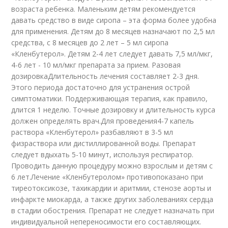
возраста ребенка. Маленьким детям рекомендуется
давать средство в виде сиропа – эта форма более удобна
для применения. Детям до 8 месяцев назначают по 2,5 мл
средства, с 8 месяцев до 2 лет – 5 мл сиропа
«Кленбутерол». Детям 2-4 лет следует давать 7,5 мл/мкг,
4-6 лет - 10 мл/мкг препарата за прием. Разовая
дозировкаДлительность лечения составляет 2-3 дня.
Этого периода достаточно для устранения острой
симптоматики. Поддерживающая терапия, как правило,
длится 1 неделю. Точные дозировку и длительность курса
должен определять врач.Для проведения4-7 капель
раствора «Кленбутерол» разбавляют в 3-5 мл
физраствора или дистиллированной воды. Препарат
следует вдыхать 5-10 минут, используя респиратор.
Проводить данную процедуру можно взрослым и детям с
6 лет.Лечение «Кленбутеролом» противопоказано при
тиреотоксикозе, тахикардии и аритмии, стенозе аорты и
инфаркте миокарда, а также других заболеваниях сердца
в стадии обострения. Препарат не следует назначать при
индивидуальной непереносимости его составляющих.