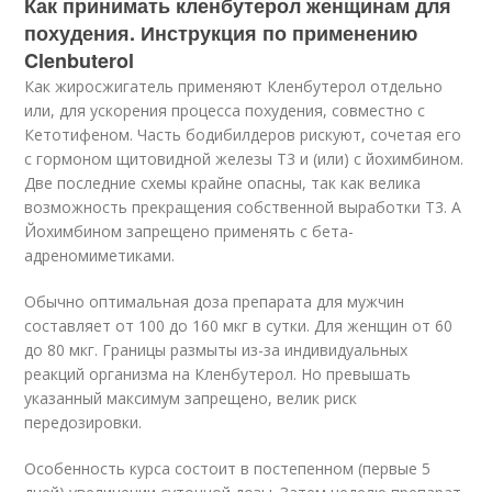
Как принимать кленбутерол женщинам для
похудения. Инструкция по применению
Clenbuterol
Как жиросжигатель применяют Кленбутерол отдельно
или, для ускорения процесса похудения, совместно с
Кетотифеном. Часть бодибилдеров рискуют, сочетая его
с гормоном щитовидной железы Т3 и (или) с йохимбином.
Две последние схемы крайне опасны, так как велика
возможность прекращения собственной выработки Т3. А
Йохимбином запрещено применять с бета-
адреномиметиками.
Обычно оптимальная доза препарата для мужчин
составляет от 100 до 160 мкг в сутки. Для женщин от 60
до 80 мкг. Границы размыты из-за индивидуальных
реакций организма на Кленбутерол. Но превышать
указанный максимум запрещено, велик риск
передозировки.
Особенность курса состоит в постепенном (первые 5