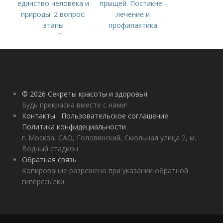
единство человека и
прыщей. Постакне -
природы. 2 вопрос:
лечение и
этапы
профилактика
взаимодействия
природного и
социального бытия
человека.
© 2026 Секреты красоты и здоровья
Будь прекрасна вместе с нами!
Контакты
Пользовательское соглашение
Политика конфидециальности
г. Москва, САО, Головинский, Смольная улица 2, м.
Водный стадион
Обратная связь
Копирование разрешено при указании обратной
гиперссылки.