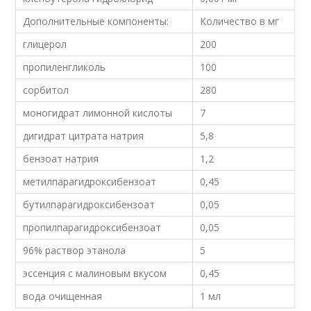
Дополнительные компоненты:
Количество в мг
глицерол
200
пропиленгликоль
100
сорбитол
280
моногидрат лимонной кислоты
7
дигидрат цитрата натрия
5,8
бензоат натрия
1,2
метилпарагидроксибензоат
0,45
бутилпарагидроксибензоат
0,05
пропилпарагидроксибензоат
0,05
96% раствор этанола
5
эссенция с малиновым вкусом
0,45
вода очищенная
1 мл