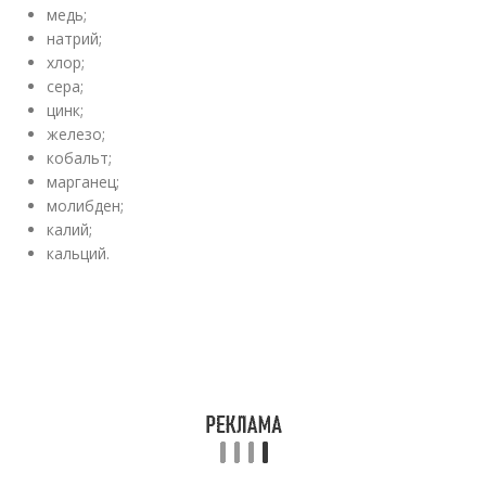
медь;⠀
натрий;⠀
хлор;⠀
сера;⠀
цинк;⠀
железо;⠀
кобальт;⠀
марганец;⠀
молибден;⠀
калий;⠀
кальций.