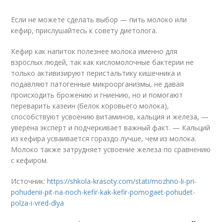
Если не можете сделать выбор — пить молоко или
кефир, прислушайтесь к совету диетолога.
Кефир как напиток полезнее молока именно для
взрослых людей, так как кисломолочные бактерии не
только активизируют перистальтику кишечника и
подавляют патогенные микроорганизмы, не давая
происходить брожению и гниению, но и помогают
переварить казеин (белок коровьего молока),
способствуют усвоению витаминов, кальция и железа, —
уверена эксперт и подчеркивает важный факт. — Кальций
из кефира усваивается гораздо лучше, чем из молока.
Молоко также затрудняет усвоение железа по сравнению
с кефиром.
Источник:
https://shkola-krasoty.com/stati/mozhno-li-pri-
pohudenii-pit-na-noch-kefir-kak-kefir-pomogaet-pohudet-
polza-i-vred-dlya