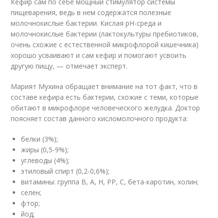
Кефир сам по себе мощный стимулятор системы
пищеварения, ведь в нем содержатся полезные
молочнокислые бактерии. Кислая рH-среда и
молочнокислые бактерии (лактокультуры пребиотиков,
очень схожие с естественной микрофлорой кишечника)
хорошо усваивают и сам кефир и помогают усвоить
другую пищу, — отмечает эксперт.
Марият Мухина обращает внимание на тот факт, что в
составе кефира есть бактерии, схожие с теми, которые
обитают в микрофлоре человеческого желудка. Доктор
поясняет состав данного кисломолочного продукта:
белки (3%);⠀
жиры (0,5-9%);⠀
углеводы (4%);⠀
этиловый спирт (0,2-0,6%);⠀
витамины: группа В, А, Н, РР, С, бета-каротин, холин;⠀
селен;⠀
фтор;⠀
йод;⠀