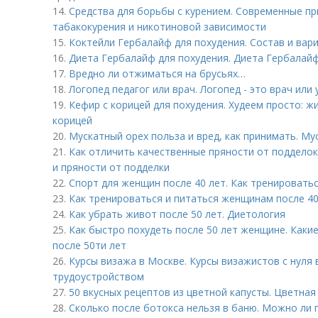
14.
Средства для борьбы с курением. Современные п
табакокурения и никотиновой зависимости
15.
Коктейли Гербалайф для похудения. Состав и вар
16.
Диета Гербалайф для похудения. Диета Гербалайф
17.
Вредно ли отжиматься на брусьях…
18.
Логопед педагог или врач. Логопед - это врач или 
19.
Кефир с корицей для похудения. Худеем просто: 
корицей
20.
Мускатный орех польза и вред, как принимать. Му
21.
Как отличить качественные пряности от подделок
и пряности от подделки
22.
Спорт для женщин после 40 лет. Как тренировать
23.
Как тренироваться и питаться женщинам после 40
24.
Как убрать живот после 50 лет. Диетология
25.
Как быстро похудеть после 50 лет женщине. Каки
после 50ти лет
26.
Курсы визажа в Москве. Курсы визажистов с нуля
трудоустройством
27.
50 вкусных рецептов из цветной капусты. Цветная 
28.
Сколько после ботокса нельзя в баню. Можно ли 