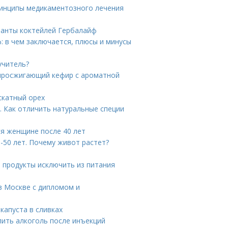
ринципы медикаментозного лечения
ианты коктейлей Гербалайф
: в чем заключается, плюсы и минусы
учитель?
жиросжигающий кефир с ароматной
скатный орех
. Как отличить натуральные специи
ся женщине после 40 лет
-50 лет. Почему живот растет?
е продукты исключить из питания
 в Москве с дипломом и
капуста в сливках
пить алкоголь после инъекций