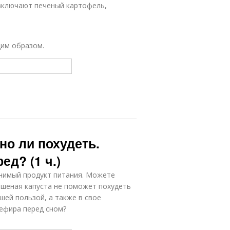
 включают печеный картофель,
щим образом.
но ли похудеть.
ед? (1 ч.)
енимый продукт питания. Можете
вашеная капуста не поможет похудеть
шей пользой, а также в свое
кефира перед сном?