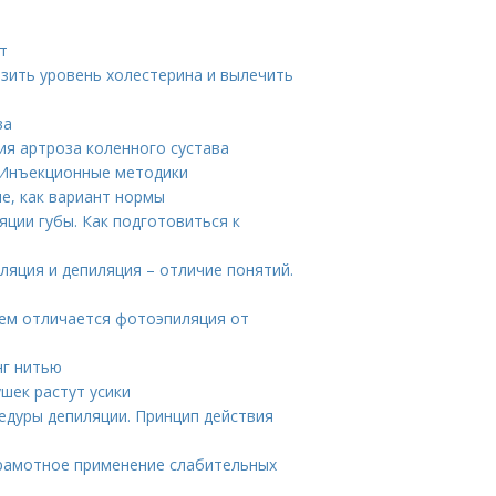
т
зить уровень холестерина и вылечить
ва
ия артроза коленного сустава
 Инъекционные методики
е, как вариант нормы
ции губы. Как подготовиться к
ляция и депиляция – отличие понятий.
Чем отличается фотоэпиляция от
нг нитью
ушек растут усики
едуры депиляции. Принцип действия
Грамотное применение слабительных