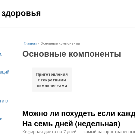
 здоровья
Главная
»
Основные компоненты
Основные компоненты
я,
даций
Приготовления
с секретными
компонентами
.
га в
Можно ли похудеть если кажд
и.
На семь дней (недельная)
Кефирная диета на 7 дней — самый распространенный