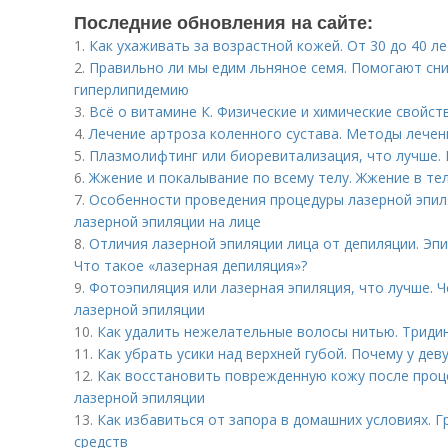
Последние обновления на сайте:
1.
Как ухаживать за возрастной кожей. От 30 до 40 ле
2.
Правильно ли мы едим льняное семя. Помогают сни
гиперлипидемию
3.
Всё о витамине К. Физические и химические свойст
4.
Лечение артроза коленного сустава. Методы лечен
5.
Плазмолифтинг или биоревитализация, что лучше.
6.
Жжение и покалывание по всему телу. Жжение в тел
7.
Особенности проведения процедуры лазерной эпиля
лазерной эпиляции на лице
8.
Отличия лазерной эпиляции лица от депиляции. Эпи
Что такое «лазерная депиляция»?
9.
Фотоэпиляция или лазерная эпиляция, что лучше. 
лазерной эпиляции
10.
Как удалить нежелательные волосы нитью. Триди
11.
Как убрать усики над верхней губой. Почему у дев
12.
Как восстановить поврежденную кожу после проц
лазерной эпиляции
13.
Как избавиться от запора в домашних условиях. 
средств