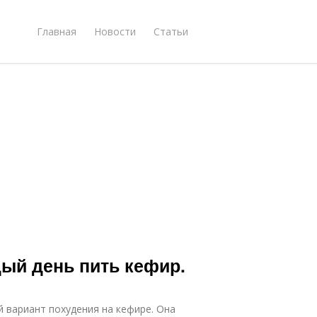
Главная
Новости
Статьи
ый день пить кефир.
 вариант похудения на кефире. Она