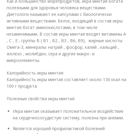
Как и большинство морепродуктов, икра минтая богата
полезными для здоровья человека веществами.
Диетологи называют ее капсулами с биологически
активными веществами. Белок, входящий в состав икры
минтая богат аминокислотами, в том числе
незаменимыми. В состав икры минтая входят витамины А
, С , Е , группы В ( В1 , В2 , В3 , В6, В9), жирные кислоты
Омега-3, минералы: натрий , фосфор, калий , кальций ,
железо , молибден, сера и другие макро- и
микроэлементы.
Калорийность икры минтая:
Калорийность икры минтая составляет около 130 ккал на
100 г продукта.
Полезные свойства икры минтая:
Икра минтая оказывает положительное воздействие
на сердечнососудистую систему, полезна при анемии.
Является хорошей профилактикой болезней