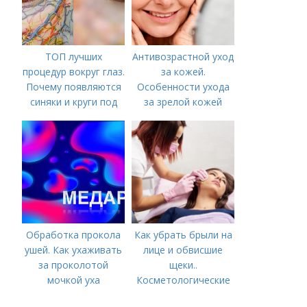
ТОП лучших
Антивозрастной уход
процедур вокруг глаз.
за кожей.
Почему появляются
Особенности ухода
синяки и круги под
за зрелой кожей
глазами?
Обработка прокола
Как убрать брыли на
ушей. Как ухаживать
лице и обвисшие
за проколотой
щеки..
мочкой уха
Косметологические
процедуры