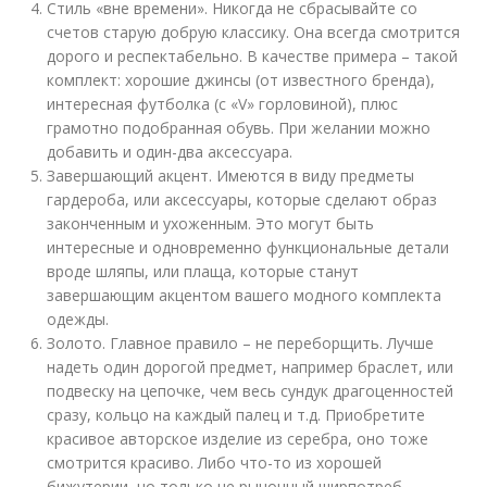
Стиль «вне времени». Никогда не сбрасывайте со
счетов старую добрую классику. Она всегда смотрится
дорого и респектабельно. В качестве примера – такой
комплект: хорошие джинсы (от известного бренда),
интересная футболка (с «V» горловиной), плюс
грамотно подобранная обувь. При желании можно
добавить и один-два аксессуара.
Завершающий акцент. Имеются в виду предметы
гардероба, или аксессуары, которые сделают образ
законченным и ухоженным. Это могут быть
интересные и одновременно функциональные детали
вроде шляпы, или плаща, которые станут
завершающим акцентом вашего модного комплекта
одежды.
Золото. Главное правило – не переборщить. Лучше
надеть один дорогой предмет, например браслет, или
подвеску на цепочке, чем весь сундук драгоценностей
сразу, кольцо на каждый палец и т.д. Приобретите
красивое авторское изделие из серебра, оно тоже
смотрится красиво. Либо что-то из хорошей
бижутерии, но только не рыночный ширпотреб.