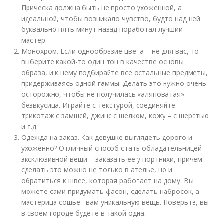
Прическа должна быть не просто ухоженной, а
идеальной, чтобы возникало чувство, будто над ней
буквально пять минут назад поработал лучший
мастер.
Монохром. Если однообразие цвета – не для вас, то
выберите какой-то один тон в качестве основы
образа, и к нему подбирайте все остальные предметы,
придерживаясь одной гаммы. Делать это нужно очень
осторожно, чтобы не получилась «аляповатая»
безвкусица. Играйте с текстурой, соединяйте
трикотаж с замшей, джинс с шелком, кожу – с шерстью
и т.д.
Одежда на заказ. Как девушке выглядеть дорого и
ухоженно? Отличный способ стать обладательницей
эксклюзивной вещи – заказать ее у портнихи, причем
сделать это можно не только в ателье, но и
обратиться к швее, которая работает на дому. Вы
можете сами придумать фасон, сделать набросок, а
мастерица сошьет вам уникальную вещь. Поверьте, вы
в своем городе будете в такой одна.