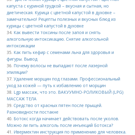
капуста с куриной грудкой – вкусная и сытная, но
диетическая. Курица с цветной капустой в духовке –
замечательно! Рецепты полезных и вкусных блюд из
курицы с цветной капустой в духовке
34.
Как вывести токсины после запоя и снять
алкогольную интоксикацию. Снятие алкогольной
интоксикации
35.
Как пить кефир с семенами льна для здоровья и
фигуры. Вывод
36.
Почему волосы не выпадают после лазерной
эпиляции?
37.
Удаление морщин под глазами. Профессиональный
уход за кожей — путь к избавлению от морщин
38.
Lgp массаж, что это. ВАКУУМНО-РОЛИКОВЫЙ (LPG)
МАССАЖ ТЕЛА
39.
Средство от красных пятен после прыщей.
Разновидности постакне
40.
Ботокс когда начинает действовать после уколов.
Можно ли пить алкоголь после инъекций Ботокса?
41.
Ивермектин инструкция по применению для человека.