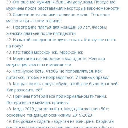
39.
Отношение мужчин к бывшим девушкам. Поведение
мужчины после расставания: некоторые закономерности
40.
Сливочное масло или топленое масло. Топленое
масло и гхи – в чем отличие
41.
Новогодние платья для женщин 50 лет. Фасоны
женских платьев после пятидесяти
42.
На какой поверхности лучше спать. Как лучше спать
на полу?
43.
Кто такой морской еж. Морской еж
44.
Медитация на здоровье и молодость. Женская
медитация красоты и молодости
45.
Что нужно есть, чтобы не поправляться. Как
питаться, чтобы не поправляться: 7 главных правил
46.
Как разносить новую обувь, чтобы не было мозолей.
Как разносить её?
47.
Причины потери веса при нормальном питании.
Потеря веса у мужчин: причины
48.
Мода 2019 для женщин з. Мода для женщин 50+:
основные тенденции осени-зимы 2019-2020
49.
Как должен сидеть кардиган на женщине. Кардиган:
уместные сочетания под определенную длину, образы