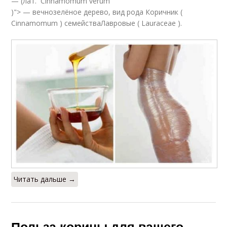
— (лат. Cinnamomum verum
)"> — вечнозелёное дерево, вид рода Коричник (
Cinnamomum ) семействаЛавровые ( Lauraceae ).
Читать дальше →
Польза корицы для вашего