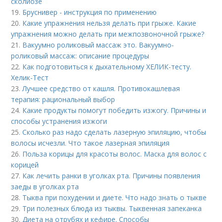
сколиозе
19.
Бруснивер - инструкция по применению
20.
Какие упражнения нельзя делать при грыже. Какие
упражнения можно делать при межпозвоночной грыже?
21.
Вакуумно роликовый массаж это. Вакуумно-
роликовый массаж: описание процедуры
22.
Как подготовиться к дыхательному ХЕЛИК-тесту.
Хелик-Тест
23.
Лучшее средство от кашля. Противокашлевая
терапия: рациональный выбор
24.
Какие продукты помогут победить изжогу. Причины и
способы устранения изжоги
25.
Сколько раз надо сделать лазерную эпиляцию, чтобы
волосы исчезли. Что такое лазерная эпиляция
26.
Польза корицы для красоты волос. Маска для волос с
корицей
27.
Как лечить ранки в уголках рта. Причины появления
заеды в уголках рта
28.
Тыква при похудении и диете. Что надо знать о тыкве
29.
Три полезных блюда из тыквы. Тыквенная запеканка
30.
Диета на отрубях и кефире. Способы