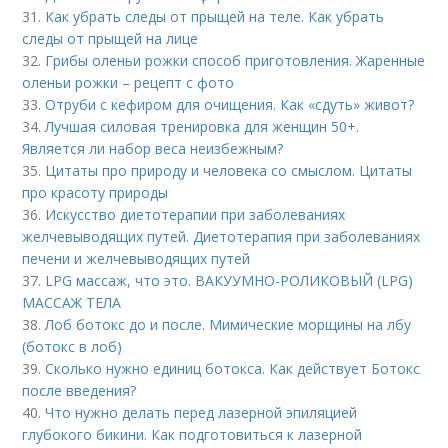
31.
Как убрать следы от прыщей на теле. Как убрать
следы от прыщей на лице
32.
Грибы оленьи рожки способ приготовления. Жаренные
оленьи рожки – рецепт с фото
33.
Отруби с кефиром для очищения. Как «сдуть» живот?
34.
Лучшая силовая тренировка для женщин 50+.
Является ли набор веса неизбежным?
35.
Цитаты про природу и человека со смыслом. Цитаты
про красоту природы
36.
Искусство диетотерапии при заболеваниях
желчевыводящих путей. Диетотерапия при заболеваниях
печени и желчевыводящих путей
37.
LPG массаж, что это. ВАКУУМНО-РОЛИКОВЫЙ (LPG)
МАССАЖ ТЕЛА
38.
Лоб ботокс до и после. Мимические морщины на лбу
(ботокс в лоб)
39.
Сколько нужно единиц ботокса. Как действует Ботокс
после введения?
40.
Что нужно делать перед лазерной эпиляцией
глубокого бикини. Как подготовиться к лазерной