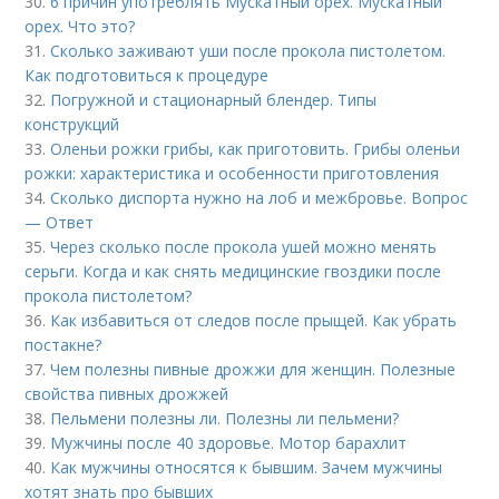
30.
6 причин употреблять Мускатный орех. Мускатный
орех. Что это?
31.
Сколько заживают уши после прокола пистолетом.
Как подготовиться к процедуре
32.
Погружной и стационарный блендер. Типы
конструкций
33.
Оленьи рожки грибы, как приготовить. Грибы оленьи
рожки: характеристика и особенности приготовления
34.
Сколько диспорта нужно на лоб и межбровье. Вопрос
— Ответ
35.
Через сколько после прокола ушей можно менять
серьги. Когда и как снять медицинские гвоздики после
прокола пистолетом?
36.
Как избавиться от следов после прыщей. Как убрать
постакне?
37.
Чем полезны пивные дрожжи для женщин. Полезные
свойства пивных дрожжей
38.
Пельмени полезны ли. Полезны ли пельмени?
39.
Мужчины после 40 здоровье. Мотор барахлит
40.
Как мужчины относятся к бывшим. Зачем мужчины
хотят знать про бывших