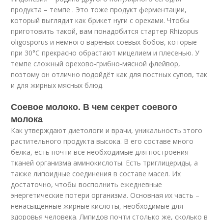
продукта – темпе . Это тоже продукт ферментации,
который выглядит как брикет нуги с орехами. Чтобы
приготовить такой, вам понадобится стартер Rhizopus
oligosporus и немного варёных соевых бобов, которые
при 30°C прекрасно обрастают мицелием и плесенью. У
темпе сложный орехово-грибно-мясной флейвор,
поэтому он отлично подойдёт как для постных супов, так
и для жирных мясных блюд.
Соевое молоко. В чем секрет соевого
молока
Как утверждают диетологи и врачи, уникальность этого
растительного продукта высока. В его составе много
белка, есть почти все необходимые для построения
тканей организма аминокислоты. Есть триглицериды, а
также липоидные соединения в составе масел. Их
достаточно, чтобы восполнить ежедневные
энергетические потери организма. Основная их часть –
ненасыщенные жирные кислоты, необходимые для
здоровья человека. Липидов почти столько же, сколько в