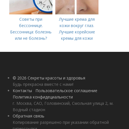
Советы при
Лучшие крема для
бессоннице.
кожи вокруг глаз.
Бессонница: болезнь
Лучшие корейские
или не болезнь?
кремы для кожи
вокруг глаз в 2022
году
© 2026 Секреты красоты и здоровья
Будь прекрасна вместе с нами!
Контакты
Пользовательское соглашение
Политика конфидециальности
г. Москва, САО, Головинский, Смольная улица 2, м.
Водный стадион
Обратная связь
Копирование разрешено при указании обратной
гиперссылки.