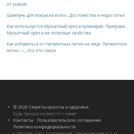
от усиков
Шампунь для покраски волос. Достоинства и недостатки
Как используется Мускатный орех в кулинарии. Приправа
Мускатный орех и ее полезные свойства
Как избавиться от пигментных пятен на лице. Пигментное
пятно —, что это такое
© 2026 Секреты красоты и здоровья
Будь прекрасна вместе с нами!
Контакты
Пользовательское соглашение
Политика конфидециальности
г. Москва, САО, Головинский, Смольная улица 2, м.