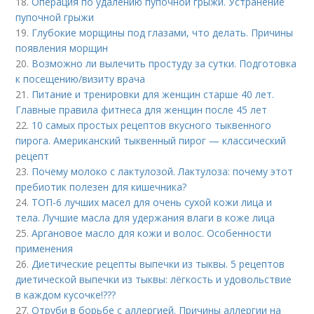
18.
Операция по удалению пупочной грыжи. Устранение
пупочной грыжи
19.
Глубокие морщины под глазами, что делать. Причины
появления морщин
20.
Возможно ли вылечить простуду за сутки. Подготовка
к посещению/визиту врача
21.
Питание и тренировки для женщин старше 40 лет.
Главные правила фитнеса для женщин после 45 лет
22.
10 самых простых рецептов вкусного тыквенного
пирога. Американский тыквенный пирог — классический
рецепт
23.
Почему молоко с лактулозой. Лактулоза: почему этот
пребиотик полезен для кишечника?
24.
ТОП-6 лучших масел для очень сухой кожи лица и
тела. Лучшие масла для удержания влаги в коже лица
25.
Аргановое масло для кожи и волос. Особенности
применения
26.
Диетические рецепты выпечки из тыквы. 5 рецептов
диетической выпечки из тыквы: лёгкость и удовольствие
в каждом кусочке!???
27.
Отруби в борьбе с аллергией. Причины аллергии на