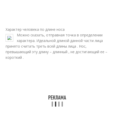
Нос с горбинкой
Искривленный нос
Характер человека по длине носа
Можно сказать, отправная точка в определении
Римский нос
Нос с прямым
характера. Идеальной длиной данной части лица
принято считать треть всей длины лица . Нос,
превышающий эту длину – длинный , не достигающий ее –
короткий .
Длинный нос
Небесный нос
Никсоновский нос