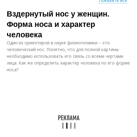
Показать все
Вздернутый нос у женщин.
Мясистый нос
Греческий нос
Форма носа и характер
человека
Один из ориентиров в науке физиогномики – это
Курносый нос
Ястребиный нос
человеческий нос. Понятно, что для полной картины
необходимо использовать его связь со всеми чертами
лица. Как же определить характер человека по его форме
носа?
Красивый нос
Большой нос
Нубийский нос
Орлиный нос