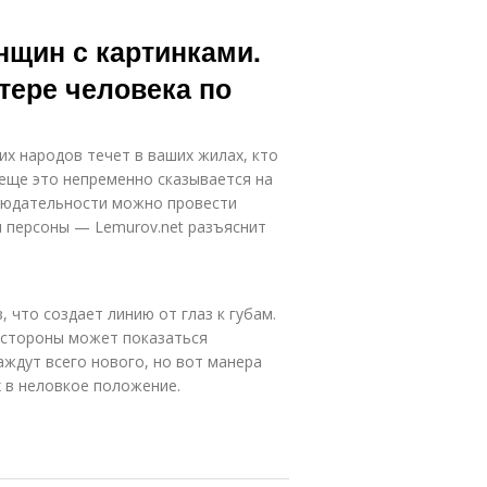
нщин с картинками.
тере человека по
их народов течет в ваших жилах, кто
А еще это непременно сказывается на
людательности можно провести
м персоны — Lemurov.net разъяснит
 что создает линию от глаз к губам.
 стороны может показаться
аждут всего нового, но вот манера
 в неловкое положение.