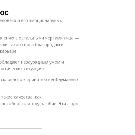
Нос
еловека и его эмоциональных
внению с остальными чертами лица —
тели такого носа благородны и
карьере.
, обладают незаурядным умом и
итических ситуациях.
о склонного к принятию необдуманных
такие качества, как
способность и трудолюбие. Эти люди