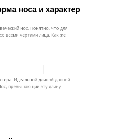
ос с прямым
Нос с горбинкой
рма носа и характер
веческий нос. Понятно, что для
имский нос
Нубийский нос
со всеми чертами лица. Как же
ктера. Идеальной длиной данной
 Нос, превышающий эту длину –