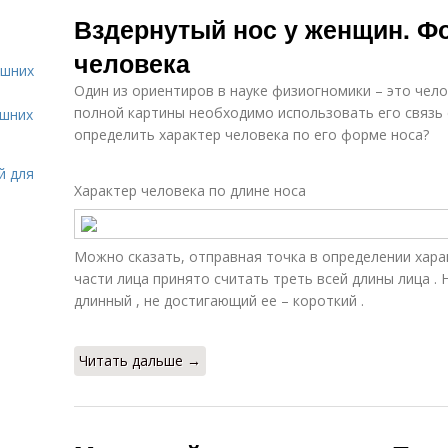
Ястребиный нос
Большой нос
Н
Вздернутый нос у женщин. Фо
человека
ашних
Один из ориентиров в науке физиогномики – это чело
Длинный нос
Небесный нос
Р
полной картины необходимо использовать его связь 
ашних
определить характер человека по его форме носа?
й для
Характер человека по длине носа
Никсоновский
нос
Можно сказать, отправная точка в определении хара
части лица принято считать треть всей длины лица .
длинный , не достигающий ее – короткий .
Читать дальше →