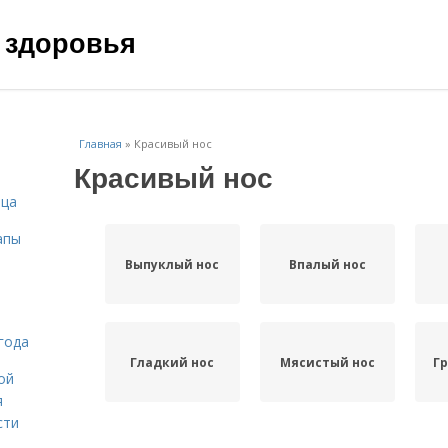
 здоровья
Главная
»
Красивый нос
Красивый нос
ица
апы
Выпуклый нос
Впалый нос
года
Гладкий нос
Мясистый нос
Гр
ой
я
сти