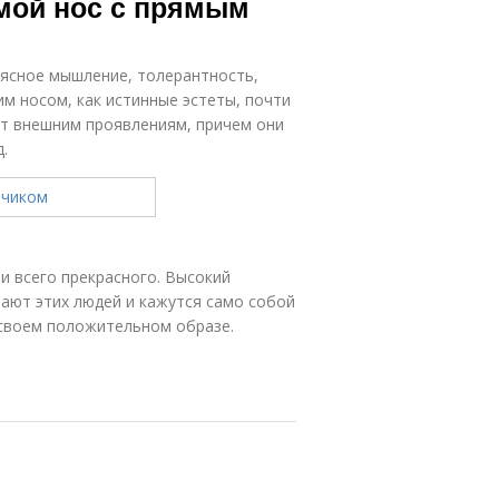
мой нос с прямым
а ясное мышление, толерантность,
им носом, как истинные эстеты, почти
ют внешним проявлениям, причем они
.
и всего прекрасного. Высокий
ают этих людей и кажутся само собой
своем положительном образе.