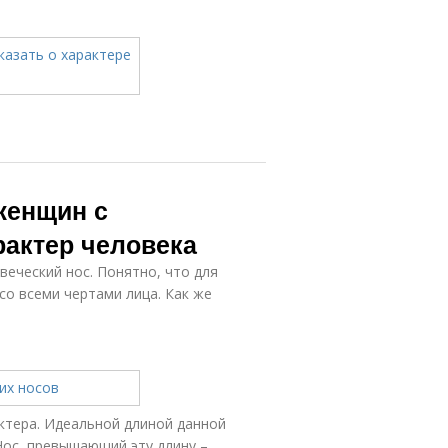
женщин с
рактер человека
веческий нос. Понятно, что для
со всеми чертами лица. Как же
ктера. Идеальной длиной данной
 Нос, превышающий эту длину –