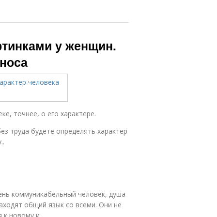
ртинками у женщин.
 носа
е, точнее, о его характере.
без труда будете определять характер
..
ень коммуникабельный человек, душа
находят общий язык со всеми. Они не
я к новому и