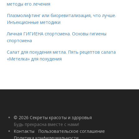
методы его лечения
Плазмолифтинг или биоревитализация, что лучше.
Инъекционные методики
Личная ГИГИЕНА спортсмена. Основы гигиены
спортсмена
Салат для похудения метла. Пять рецептов салата
«Метелка» для похудения
© 2026 Секреты красоты и здоровья
Будь прекрасна вместе с нами!
Контакты
Пользовательское соглашение
Политика конфидециальности