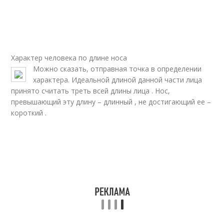
Нос с горбинкой
Искривленный нос
Характер человека по длине носа
Можно сказать, отправная точка в определении
Римский нос
Нос с прямым
характера. Идеальной длиной данной части лица
принято считать треть всей длины лица . Нос,
превышающий эту длину – длинный , не достигающий ее –
короткий .
Длинный нос
Небесный нос
Никсоновский нос