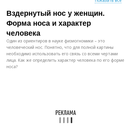
Показать все
Вздернутый нос у женщин.
Гладкий нос
Мясистый нос
Форма носа и характер
человека
Один из ориентиров в науке физиогномики – это
Греческий нос
Курносый нос
человеческий нос. Понятно, что для полной картины
необходимо использовать его связь со всеми чертами
лица. Как же определить характер человека по его форме
носа?
Ястребиный нос
Красивый нос
Нубийский нос
Орлиный нос