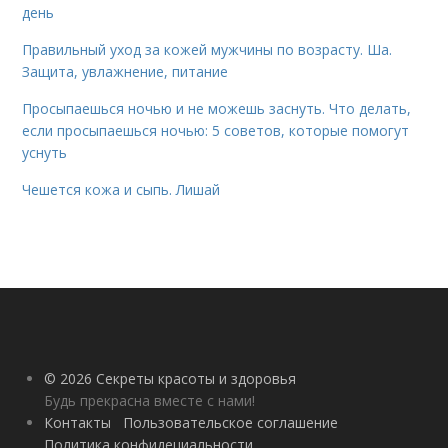
день
Правильный уход за кожей мужчины по возрасту. Ша.
Защита, увлажнение, питание
Просыпаешься ночью и не можешь заснуть. Что делать,
если просыпаешься ночью: 5 советов, которые помогут
уснуть
Чешется кожа и сыпь. Лишай
© 2026 Секреты красоты и здоровья
Будь прекрасна вместе с нами!
Контакты
Пользовательское соглашение
Политика конфидециальности