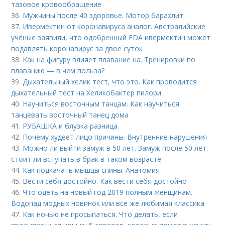
тазовое кровообращение
36.
Мужчины после 40 здоровье. Мотор барахлит
37.
Ивермектин от коронавируса аналог. Австралийские
учёные заявили, что одобренный FDA ивермектин может
подавлять коронавирус за двое суток
38.
Как на фигуру влияет плавание на. Тренировки по
плаванию — в чем польза?
39.
Дыхательный хелик тест, что это. Как проводится
дыхательный тест на Хеликобактер пилори
40.
Научиться восточным танцам. Как научиться
танцевать восточный танец дома
41.
РУБАШКА и блузка разница.
42.
Почему худеет лицо причины. Внутренние нарушения
43.
Можно ли выйти замуж в 50 лет. Замуж после 50 лет:
стоит ли вступать в брак в таком возрасте
44.
Как подкачать мышцы спины. Анатомия
45.
Вести себя достойно. Как вести себя достойно
46.
Что одеть на новый год 2019 полным женщинам.
Водопад модных новинок или все же любимая классика
47.
Как ночью не просыпаться. Что делать, если