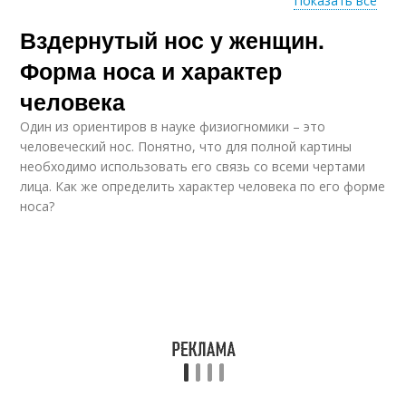
Показать все
Вздернутый нос у женщин.
Мясистый нос
Греческий нос
Форма носа и характер
человека
Один из ориентиров в науке физиогномики – это
Курносый нос
Ястребиный нос
человеческий нос. Понятно, что для полной картины
необходимо использовать его связь со всеми чертами
лица. Как же определить характер человека по его форме
носа?
Красивый нос
Большой нос
Нубийский нос
Орлиный нос