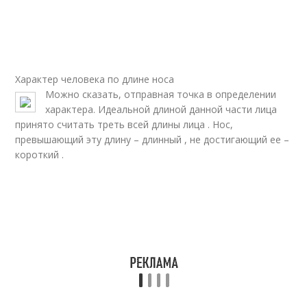
Нос с горбинкой
Искривленный нос
Характер человека по длине носа
Можно сказать, отправная точка в определении
Римский нос
Нос с прямым
характера. Идеальной длиной данной части лица
принято считать треть всей длины лица . Нос,
превышающий эту длину – длинный , не достигающий ее –
короткий .
Длинный нос
Небесный нос
Никсоновский нос