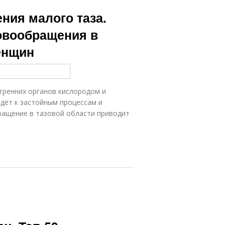
ния малого таза.
овообращения в
енщин
ренних органов кислородом и
дёт к застойным процессам и
ращение в тазовой области приводит