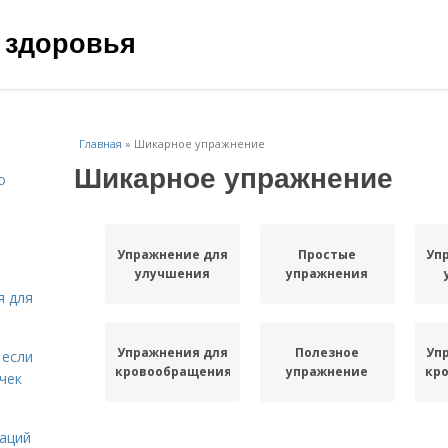
 здоровья
Главная
»
Шикарное упражнение
Шикарное упражнение
о
Упражнение для
Простые
Уп
улучшения
упражнения
я для
Упражнения для
Полезное
Уп
 если
кровообращения
упражнение
кр
чек
даций