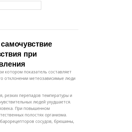
а самочувствие
вствия при
вления
ри котором показатель составляет
его отклонении метеозависимые люди
, резких перепадов температуры и
чувствительных людей ухудшается.
еловека. При повышенном
тественных полостях организма.
 барорецепторов сосудов, брюшины,