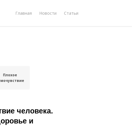
Главная
Новости
Статьи
Плохое
амочувствие
вие человека.
доровье и