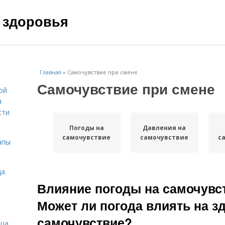
 здоровья
Главная
»
Самочувствие при смене
Самочувствие при смене
ой
я
сти
Погоды на
Давления на
самочувствие
самочувствие
с
апы
а.
Влияние погоды на самочувст
Может ли погода влиять на з
самочувствие?
ица