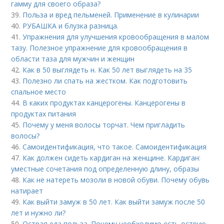
гамму для своего образа?
39.
Польза и вред пельменей. Применение в кулинарии
40.
РУБАШКА и блузка разница.
41.
Упражнения для улучшения кровообращения в малом
тазу. Полезное упражнение для кровообращения в
области таза для мужчин и женщин
42.
Как в 50 выглядеть н. Как 50 лет выглядеть на 35
43.
Полезно ли спать на жестком. Как подготовить
спальное место
44.
В каких продуктах канцерогены. Канцерогены в
продуктах питания
45.
Почему у меня волосы торчат. Чем пригладить
волосы?
46.
Самоидентификация, что такое. Самоидентификация
47.
Как должен сидеть кардиган на женщине. Кардиган:
уместные сочетания под определенную длину, образы
48.
Как не натереть мозоли в новой обуви. Почему обувь
натирает
49.
Как выйти замуж в 50 лет. Как выйти замуж после 50
лет и нужно ли?
50.
Острая еда польза. Почему необходимо есть острую