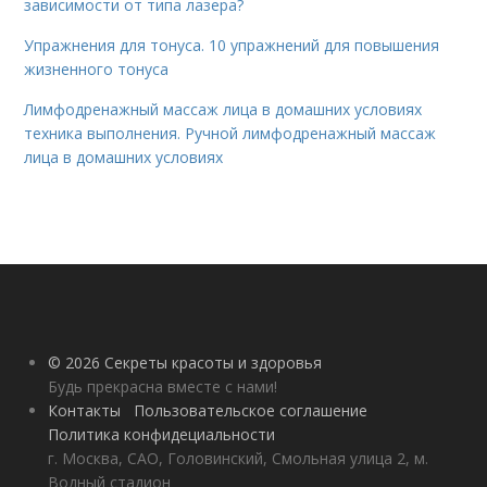
зависимости от типа лазера?
Упражнения для тонуса. 10 упражнений для повышения
жизненного тонуса
Лимфодренажный массаж лица в домашних условиях
техника выполнения. Ручной лимфодренажный массаж
лица в домашних условиях
© 2026 Секреты красоты и здоровья
Будь прекрасна вместе с нами!
Контакты
Пользовательское соглашение
Политика конфидециальности
г. Москва, САО, Головинский, Смольная улица 2, м.
Водный стадион