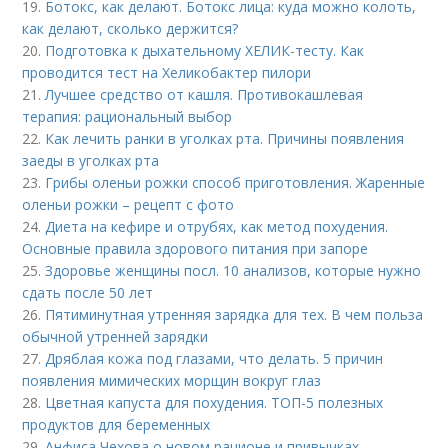
19.
Ботокс, как делают. Ботокс лица: куда можно колоть,
как делают, сколько держится?
20.
Подготовка к дыхательному ХЕЛИК-тесту. Как
проводится тест на Хеликобактер пилори
21.
Лучшее средство от кашля. Противокашлевая
терапия: рациональный выбор
22.
Как лечить ранки в уголках рта. Причины появления
заеды в уголках рта
23.
Грибы оленьи рожки способ приготовления. Жаренные
оленьи рожки – рецепт с фото
24.
Диета на кефире и отрубях, как метод похудения.
Основные правила здорового питания при запоре
25.
Здоровье женщины посл. 10 анализов, которые нужно
сдать после 50 лет
26.
Пятиминутная утренняя зарядка для тех. В чем польза
обычной утренней зарядки
27.
Дряблая кожа под глазами, что делать. 5 причин
появления мимических морщин вокруг глаз
28.
Цветная капуста для похудения. ТОП-5 полезных
продуктов для беременных
29.
Анфиса Чехова о новом рационе и привычках.