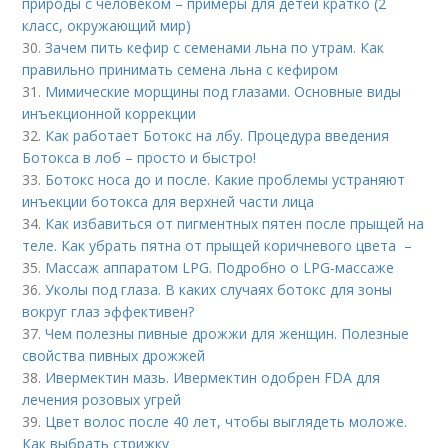
природы с человеком – примеры для детей кратко (2
класс, окружающий мир)
30.
Зачем пить кефир с семенами льна по утрам. Как
правильно принимать семена льна с кефиром
31.
Мимические морщины под глазами. Основные виды
инъекционной коррекции
32.
Как работает Ботокс на лбу. Процедура введения
Ботокса в лоб – просто и быстро!
33.
Ботокс носа до и после. Какие проблемы устраняют
инъекции ботокса для верхней части лица
34.
Как избавиться от пигментных пятен после прыщей на
теле. Как убрать пятна от прыщей коричневого цвета –
35.
Массаж аппаратом LPG. Подробно о LPG-массаже
36.
Уколы под глаза. В каких случаях ботокс для зоны
вокруг глаз эффективен?
37.
Чем полезны пивные дрожжи для женщин. Полезные
свойства пивных дрожжей
38.
Ивермектин мазь. Ивермектин одобрен FDA для
лечения розовых угрей
39.
Цвет волос после 40 лет, чтобы выглядеть моложе.
Как выбрать стрижку